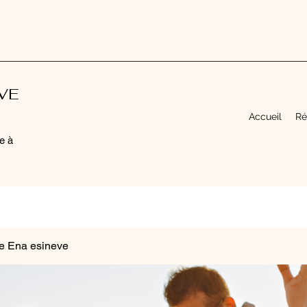
EVE
Accueil
Ré
e à
e Ena esineve