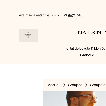
evalmeida.ea@gmail.com
0659771038
ENA ESIN
Institut de beauté & bien-êtr
Granville
Accueil
Groupes
Groupe d