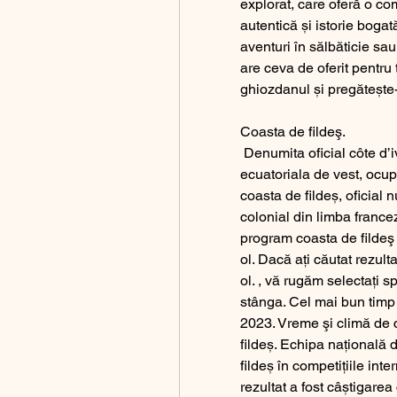
explorat, care oferă o co
autentică și istorie bogată
aventuri în sălbăticie sau
are ceva de oferit pentru to
ghiozdanul și pregătește-
Coasta de fildeş.
 Denumita oficial côte d’ivoire, coasta de fildes se gaseste in africa 
ecuatoriala de vest, ocup
coasta de fildeș, oficial
colonial din limba francez
program coasta de fildeş 
ol. Dacă ați căutat rezult
ol. , vă rugăm selectați s
stânga. Cel mai bun timp 
2023. Vreme şi climă de c
fildeș. Echipa națională d
fildeș în competițiile int
rezultat a fost câștigarea