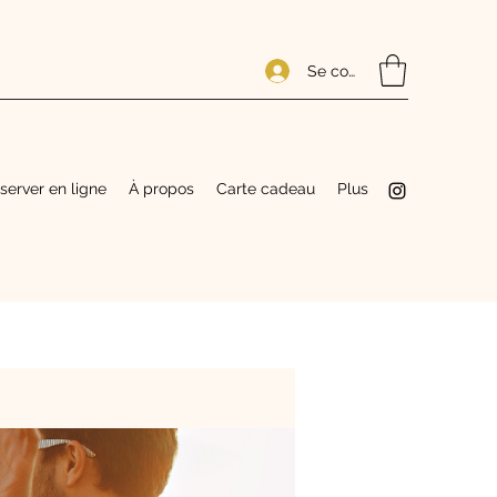
Se connecter
server en ligne
À propos
Carte cadeau
Plus