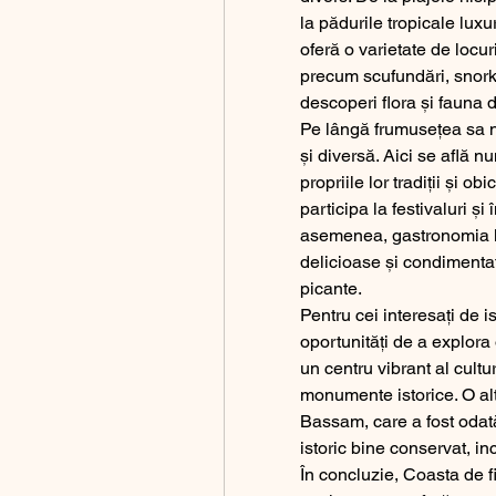
la pădurile tropicale luxur
oferă o varietate de locuri 
precum scufundări, snorkel
descoperi flora și fauna d
Pe lângă frumusețea sa na
și diversă. Aici se află n
propriile lor tradiții și obi
participa la festivaluri ș
asemenea, gastronomia lo
delicioase și condimentat
picante.
Pentru cei interesați de is
oportunități de a explora o
un centru vibrant al cultur
monumente istorice. O al
Bassam, care a fost odată
istoric bine conservat, 
În concluzie, Coasta de fi