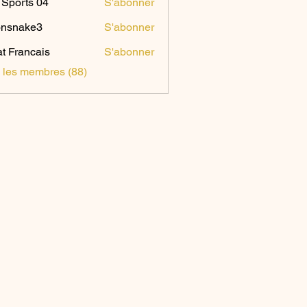
Sports 04
S'abonner
onsnake3
S'abonner
ake3
t Francais
S'abonner
s les membres (88)