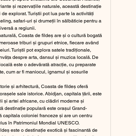
iante și rezervațiile naturale, această destinație 
de explorat. Turiștii pot lua parte la activități 
ing, safari-uri și drumeții în sălbăticie pentru a 
iversă a regiunii.
turală, Coasta de fildeș are și o cultură bogată 
umeroase triburi și grupuri etnice, fiecare având 
ceiuri. Turiștii pot explora satele tradiționale, 
i învăța despre arta, dansul și muzica locală. De 
cală este o adevărată atracție, cu preparate 
e, cum ar fi maniocul, ignamul și sosurile 
torie și arhitectură, Coasta de fildeș oferă 
rașele sale istorice. Abidjan, capitala țării, este 
ii și artei africane, cu clădiri moderne și 
tă destinație populară este orașul Grand-
 capitala coloniei franceze și are un centru 
inclus în Patrimoniul Mondial UNESCO.
ldeș este o destinație exotică și fascinantă de 