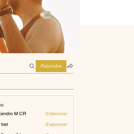
Rejoindre
es
jandro M CR
S'abonner
 tret
S'abonner