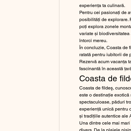
experiența ta culinară.
Pentru cei pasionați de 
posibilități de explorare. 
poți explora zonele mont
variate și biodiversitatea 
întorci mereu.
În concluzie, Coasta de fi
ratată pentru iubitorii de
Rezervă acum vacanța ta ș
fascinantă în această țar
Coasta de fild
Coasta de fildeş, cunoscu
este o destinație exotică ș
spectaculoase, păduri trop
experiență unică pentru c
și tradițiile autentice ale A
Una dintre cele mai mari a
divers. De la plajele nisi