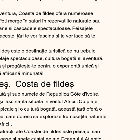
aventură, Coasta de fildeș oferă numeroase 
Poți merge în safari în rezervațiile naturale sau 
ane și cascadele spectaculoase. Peisajele 
acestei țări te vor fascina și te vor face să te 
ldeș este o destinație turistică ce nu trebuie 
 plaje spectaculoase, cultură bogată și aventură. 
i pregătește-te pentru o experiență unică și 
ă africană minunată!
eş.  Costa de fildeș 
tă și sub numele de Republica Côte d'Ivoire, 
i fascinantă situată în vestul Africii. Cu plaje 
icale și o cultură bogată, această țară oferă o 
ei care doresc să exploreze frumusețile naturale 
fricii.
tracții ale Coastei de fildeș este peisajul său 
poase și apele cristaline ale Oceanului Atlantic, 