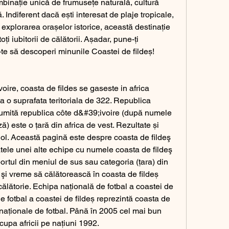
mbinație unică de frumusețe naturală, cultură 
. Indiferent dacă ești interesat de plaje tropicale, 
 explorarea orașelor istorice, această destinație 
ți iubitorii de călătorii. Așadar, pune-ți 
te să descoperi minunile Coastei de fildeș!
a o suprafata teritoriala de 322. Republica 
 numită republica côte d&#39;ivoire (după numele 
ă) este o țară din africa de vest. Rezultate și 
ol. Această pagină este despre coasta de fildeş 
atele unei alte echipe cu numele coasta de fildeş 
portul din meniul de sus sau categoria (țara) din 
şi vreme să călătorească în coasta de fildeș 
ălătorie. Echipa națională de fotbal a coastei de 
e fotbal a coastei de fildeș reprezintă coasta de 
ernaționale de fotbal. Până în 2005 cel mai bun 
 cupa africii pe națiuni 1992. 