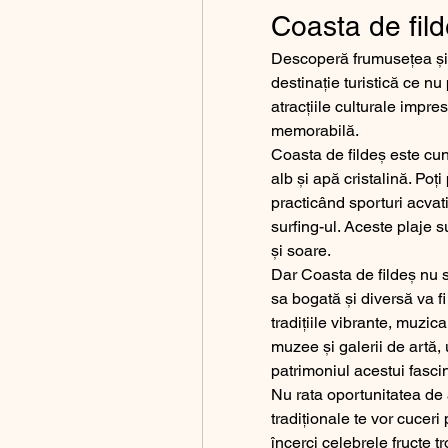
Coasta de fild
Descoperă frumusețea și b
destinație turistică ce nu
atracțiile culturale impre
memorabilă.
Coasta de fildeș este cuno
alb și apă cristalină. Poț
practicând sporturi acvati
surfing-ul. Aceste plaje s
și soare.
Dar Coasta de fildeș nu s
sa bogată și diversă va f
tradițiile vibrante, muzic
muzee și galerii de artă, 
patrimoniul acestui fasci
Nu rata oportunitatea de 
tradiționale te vor cuceri
încerci celebrele fructe t