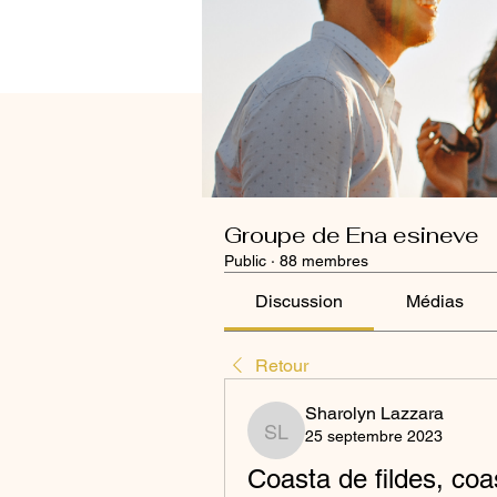
Groupe de Ena esineve
Public
·
88 membres
Discussion
Médias
Retour
Sharolyn Lazzara
25 septembre 2023
Sharolyn Lazzara
Coasta de fildes, coa