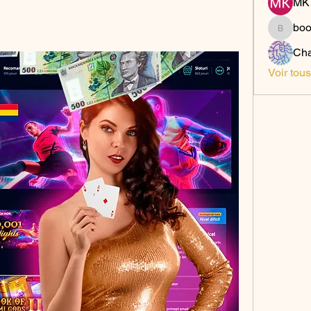
MK 
bo
boonsn
Cha
Voir tou