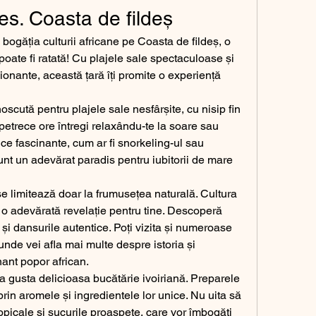
es. Coasta de fildeș
ogăția culturii africane pe Coasta de fildeș, o 
 poate fi ratată! Cu plajele sale spectaculoase și 
sionante, această țară îți promite o experiență 
scută pentru plajele sale nesfârșite, cu nisip fin 
i petrece ore întregi relaxându-te la soare sau 
ce fascinante, cum ar fi snorkeling-ul sau 
unt un adevărat paradis pentru iubitorii de mare 
e limitează doar la frumusețea naturală. Cultura 
i o adevărată revelație pentru tine. Descoperă 
a și dansurile autentice. Poți vizita și numeroase 
unde vei afla mai multe despre istoria și 
nant popor african.
a gusta delicioasa bucătărie ivoiriană. Preparele 
 prin aromele și ingredientele lor unice. Nu uita să 
ropicale și sucurile proaspete, care vor îmbogăți 