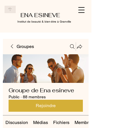
ENA ESINEVE
Institut de beauté & bien-être à Granville
Groupes
Groupe de Ena esineve
Public
·
88 membres
Rejoindre
Discussion
Médias
Fichiers
Membres