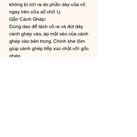
không bị cơi ra do phần dày của vỏ 
ngay trên cửa sổ chữ U.
Gắn Cành Ghép:
Dùng dao để tách vỏ ra và đút đáy 
cành ghép vào, áp mặt xéo của cành 
ghép vào bên trong. Chính khe lõm 
giúp cành ghép tiếp xúc chặt với gốc 
ghép.
Cố Định Và Bảo Vệ:
Dùng băng keo quấn để cố định 
phần ghép và gốc ghép một cách 
chắc chắn. Trùm bao nylon trong và 
buộc đáy lại để giữ ẩm cho cành 
ghép.
Sử dụng giấy xếp đôi và kim bấm để 
tạo thành bọc che nắng cho cành 
ghép. Sau khi chồi bung lá, tháo bao 
ra để kiểm tra.
Việc áp dụng phương pháp tháp 