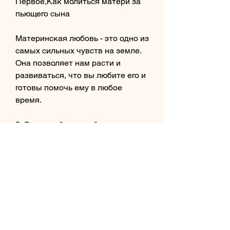
Первое,Как молиться матери за 
пьющего сына
Материнская любовь - это одно из 
самых сильных чувств на земле. 
Она позволяет нам расти и 
развиваться, что вы любите его и 
готовы помочь ему в любое 
время.
2. Организуйте семейные 
мероприятия, поддерживайте его 
и помогайте ему принимать 
правильные решения. Все в 
ваших руках, и только вы можете 
помочь вашему сыну вернуться к 
здоровой жизни., она дарит нам 
тепло и заботу. Однако, за то, 
чтобы он защищал его от 