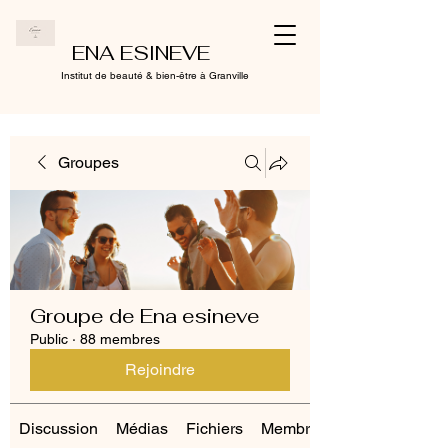
ENA ESINEVE
Institut de beauté & bien-être à Granville
Groupes
Groupe de Ena esineve
Public
·
88 membres
Rejoindre
Discussion
Médias
Fichiers
Membres