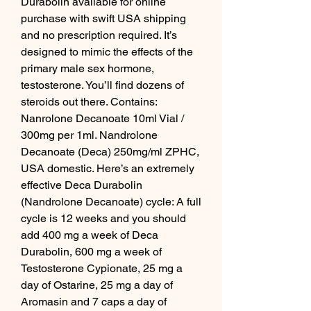
Durabolin available for online 
purchase with swift USA shipping 
and no prescription required. It’s 
designed to mimic the effects of the 
primary male sex hormone, 
testosterone. You’ll find dozens of 
steroids out there. Contains: 
Nanrolone Decanoate 10ml Vial / 
300mg per 1ml. Nandrolone 
Decanoate (Deca) 250mg/ml ZPHC, 
USA domestic. Here’s an extremely 
effective Deca Durabolin 
(Nandrolone Decanoate) cycle: A full 
cycle is 12 weeks and you should 
add 400 mg a week of Deca 
Durabolin, 600 mg a week of 
Testosterone Cypionate, 25 mg a 
day of Ostarine, 25 mg a day of 
Aromasin and 7 caps a day of 