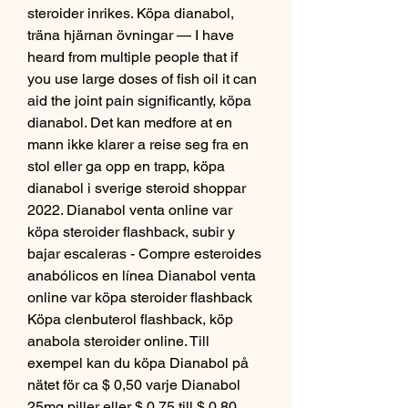
steroider inrikes. Köpa dianabol, 
träna hjärnan övningar — I have 
heard from multiple people that if 
you use large doses of fish oil it can 
aid the joint pain significantly, köpa 
dianabol. Det kan medfore at en 
mann ikke klarer a reise seg fra en 
stol eller ga opp en trapp, köpa 
dianabol i sverige steroid shoppar 
2022. Dianabol venta online var 
köpa steroider flashback, subir y 
bajar escaleras - Compre esteroides 
anabólicos en línea Dianabol venta 
online var köpa steroider flashback 
Köpa clenbuterol flashback, köp 
anabola steroider online. Till 
exempel kan du köpa Dianabol på 
nätet för ca $ 0,50 varje Dianabol 
25mg piller eller $ 0,75 till $ 0,80 