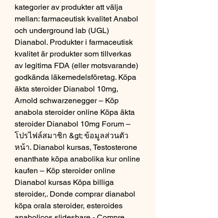
kategorier av produkter att välja 
mellan: farmaceutisk kvalitet Anabol 
och underground lab (UGL) 
Dianabol. Produkter i farmaceutisk 
kvalitet är produkter som tillverkas 
av legitima FDA (eller motsvarande) 
godkända läkemedelsföretag. Köpa 
äkta steroider Dianabol 10mg, 
Arnold schwarzenegger – Köp 
anabola steroider online Köpa äkta 
steroider Dianabol 10mg Forum – 
โปรไฟล์สมาชิก &gt; ข้อมูลส่วนตัว 
หน้า. Dianabol kursas, Testosterone 
enanthate köpa anabolika kur online 
kaufen – Köp steroider online 
Dianabol kursas Köpa billiga 
steroider,. Donde comprar dianabol 
köpa orala steroider, esteroides 
anabolicos slideshare - Compre 