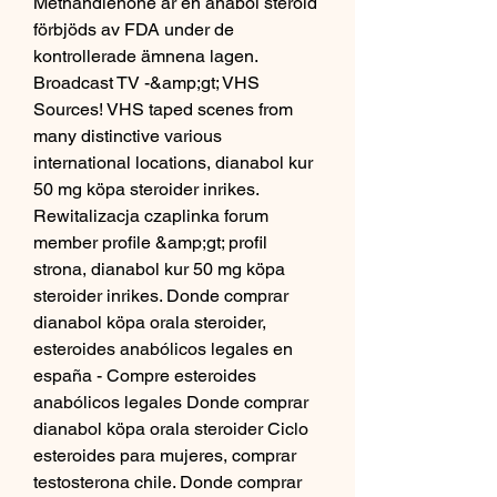
Methandienone är en anabol steroid 
förbjöds av FDA under de 
kontrollerade ämnena lagen. 
Broadcast TV -&amp;gt; VHS 
Sources! VHS taped scenes from 
many distinctive various 
international locations, dianabol kur 
50 mg köpa steroider inrikes. 
Rewitalizacja czaplinka forum 
member profile &amp;gt; profil 
strona, dianabol kur 50 mg köpa 
steroider inrikes. Donde comprar 
dianabol köpa orala steroider, 
esteroides anabólicos legales en 
españa - Compre esteroides 
anabólicos legales Donde comprar 
dianabol köpa orala steroider Ciclo 
esteroides para mujeres, comprar 
testosterona chile. Donde comprar 