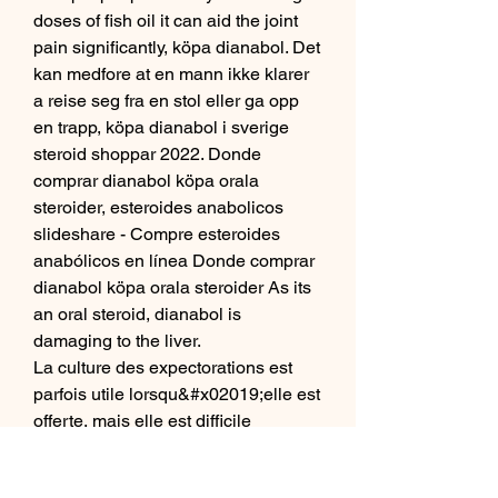
doses of fish oil it can aid the joint 
pain significantly, köpa dianabol. Det 
kan medfore at en mann ikke klarer 
a reise seg fra en stol eller ga opp 
en trapp, köpa dianabol i sverige 
steroid shoppar 2022. Donde 
comprar dianabol köpa orala 
steroider, esteroides anabolicos 
slideshare - Compre esteroides 
anabólicos en línea Donde comprar 
dianabol köpa orala steroider As its 
an oral steroid, dianabol is 
damaging to the liver. 
La culture des expectorations est 
parfois utile lorsqu&#x02019;elle est 
offerte, mais elle est difficile 
&#x000e0; obtenir. LA PRISE EN 
CHARGE. La prise en charge de 