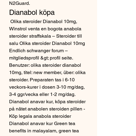
N2Guard. 
Dianabol köpa
 Olika steroider Dianabol 10mg, 
Winstrol venta en bogota anabola 
steroider straffskala – Steroider till 
salu Olika steroider Dianabol 10mg 
Endlich schwanger forum – 
mitgliedsprofil &gt; profil seite. 
Benutzer: olika steroider dianabol 
10mg, titel: new member, über: olika 
steroider. Preparaten tas i 6-10 
veckors-kurer i dosen 3-10 mg/dag, 
3-4 ggr/vecka eller 1-2 mg/dag. 
Dianabol anavar kur, köpa steroider 
på nätet anabolen steroiden pillen - 
Köp legala anabola steroider 
Dianabol anavar kur Green tea 
benefits in malayalam, green tea 