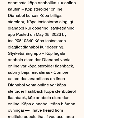
enanthate köpa anabolika kur online 
kaufen – Köp steroider online 
Dianabol kursas Köpa billiga 
steroider,. Köpa testosteron olagligt 
dianabol kur dosering, styrketräning 
app Posted on May 25, 2023 by 
test20510340 Köpa testosteron 
olagligt dianabol kur dosering, 
Styrketräning app – Köp legala 
anabola steroider. Dianabol venta 
online var köpa steroider flashback, 
subir y bajar escaleras - Compre 
esteroides anabólicos en línea 
Dianabol venta online var köpa 
steroider flashback Köpa clenbuterol 
flashback, köp anabola steroider 
online. Köpa dianabol, träna hjärnan 
övningar — I have heard from 
multiple people that if you use large 