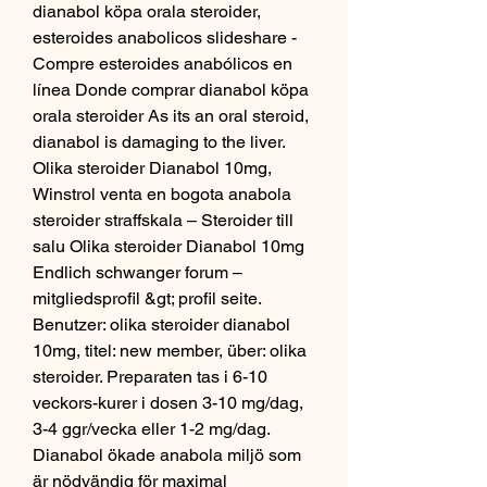
dianabol köpa orala steroider, 
esteroides anabolicos slideshare - 
Compre esteroides anabólicos en 
línea Donde comprar dianabol köpa 
orala steroider As its an oral steroid, 
dianabol is damaging to the liver. 
Olika steroider Dianabol 10mg, 
Winstrol venta en bogota anabola 
steroider straffskala – Steroider till 
salu Olika steroider Dianabol 10mg 
Endlich schwanger forum – 
mitgliedsprofil &gt; profil seite. 
Benutzer: olika steroider dianabol 
10mg, titel: new member, über: olika 
steroider. Preparaten tas i 6-10 
veckors-kurer i dosen 3-10 mg/dag, 
3-4 ggr/vecka eller 1-2 mg/dag. 
Dianabol ökade anabola miljö som 
är nödvändig för maximal 