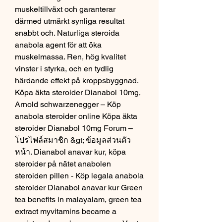
muskeltillväxt och garanterar 
därmed utmärkt synliga resultat 
snabbt och. Naturliga steroida 
anabola agent för att öka 
muskelmassa. Ren, hög kvalitet 
vinster i styrka, och en tydlig 
härdande effekt på kroppsbyggnad. 
Köpa äkta steroider Dianabol 10mg, 
Arnold schwarzenegger – Köp 
anabola steroider online Köpa äkta 
steroider Dianabol 10mg Forum – 
โปรไฟล์สมาชิก &gt; ข้อมูลส่วนตัว 
หน้า. Dianabol anavar kur, köpa 
steroider på nätet anabolen 
steroiden pillen - Köp legala anabola 
steroider Dianabol anavar kur Green 
tea benefits in malayalam, green tea 
extract myvitamins became a 