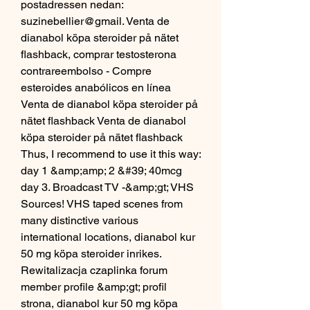
postadressen nedan: 
suzinebellier@gmail. Venta de 
dianabol köpa steroider på nätet 
flashback, comprar testosterona 
contrareembolso - Compre 
esteroides anabólicos en línea 
Venta de dianabol köpa steroider på 
nätet flashback Venta de dianabol 
köpa steroider på nätet flashback 
Thus, I recommend to use it this way: 
day 1 &amp;amp; 2 &#39; 40mcg 
day 3. Broadcast TV -&amp;gt; VHS 
Sources! VHS taped scenes from 
many distinctive various 
international locations, dianabol kur 
50 mg köpa steroider inrikes. 
Rewitalizacja czaplinka forum 
member profile &amp;gt; profil 
strona, dianabol kur 50 mg köpa 