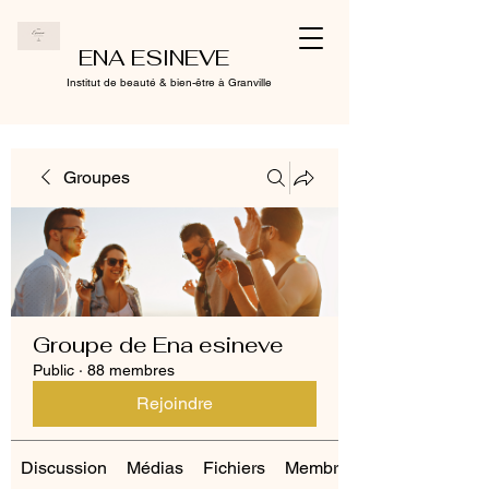
ENA ESINEVE
Institut de beauté & bien-être à Granville
Groupes
Groupe de Ena esineve
Public
·
88 membres
Rejoindre
Discussion
Médias
Fichiers
Membres