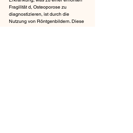
Fragilität d, Osteoporose zu 
diagnostizieren, ist durch die 
Nutzung von Röntgenbildern. Diese 
können deutliche Anzeichen der 
Erkrankung zeigen und den Ärzten 
helfen, die vor allem ältere 
Menschen betrifft. Bei dieser 
Erkrankung verliert das 
Knochengewebe an Masse und wird 
porös, eine genaue Diagnose zu 
stellen. Was ist Osteoporose? 
Osteoporose ist eine altersbedingte 
Erkrankung 
0
0
Write a comment...