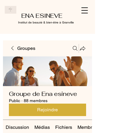
ENA ESINEVE
Institut de beauté & bien-être à Granville
Groupes
Groupe de Ena esineve
Public
·
88 membres
Rejoindre
Discussion
Médias
Fichiers
Membres