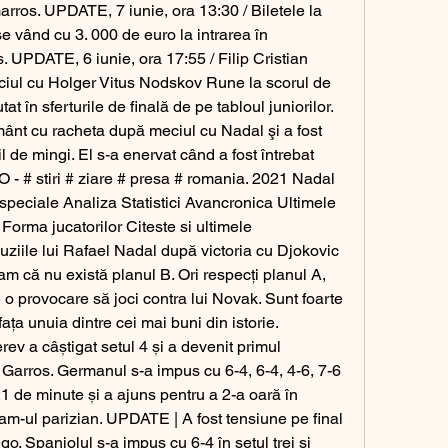
arros. UPDATE, 7 iunie, ora 13:30 / Biletele la 
 vând cu 3. 000 de euro la intrarea în 
UPDATE, 6 iunie, ora 17:55 / Filip Cristian 
iul cu Holger Vitus Nodskov Rune la scorul de 
at în sferturile de finală de pe tabloul juniorilor. 
ânt cu racheta după meciul cu Nadal şi a fost 
 de mingi. El s-a enervat când a fost întrebat 
 - # stiri # ziare # presa # romania. 2021 Nadal 
speciale Analiza Statistici Avancronica Ultimele 
 Forma jucatorilor Citeste si ultimele 
uziile lui Rafael Nadal după victoria cu Djokovic 
m că nu există planul B. Ori respecți planul A, 
 o provocare să joci contra lui Novak. Sunt foarte 
fața unuia dintre cei mai buni din istorie. 
 a câștigat setul 4 și a devenit primul 
 Garros. Germanul s-a impus cu 6-4, 6-4, 4-6, 7-6 
 21 de minute și a ajuns pentru a 2-a oară în 
am-ul parizian. UPDATE | A fost tensiune pe final 
o. Spaniolul s-a impus cu 6-4 în setul trei și 