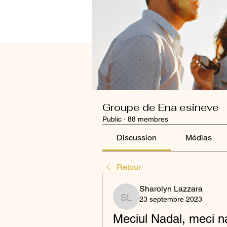
Groupe de Ena esineve
Public
·
88 membres
Discussion
Médias
Retour
Sharolyn Lazzara
23 septembre 2023
Sharolyn Lazzara
Meciul Nadal, meci n