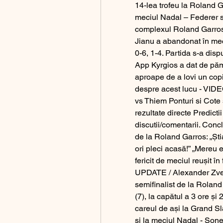
14-lea trofeu la Roland G
meciul Nadal – Federer se
complexul Roland Garros. 
Jianu a abandonat în mec
0-6, 1-4. Partida s-a disput
App Kyrgios a dat de păm
aproape de a lovi un copil
despre acest lucu - VIDEO
vs Thiem Ponturi si Cote 
rezultate directe Predictii
discutii/comentarii. Concl
de la Roland Garros: „Știa
ori pleci acasă!” „Mereu e
fericit de meciul reușit în 
UPDATE / Alexander Zverev
semifinalist de la Roland
(7), la capătul a 3 ore și
careul de ași la Grand Sl
și la meciul Nadal - Soneg