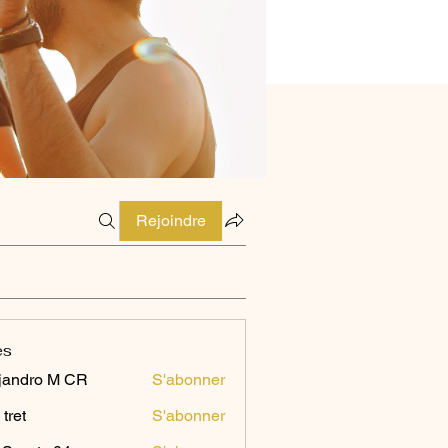
Rejoindre
es
jandro M CR
S'abonner
 tret
S'abonner