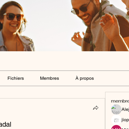
Fichiers
Membres
À propos
membr
Ale
jiop
adal