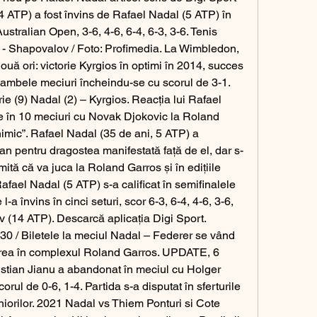
 ATP) a fost învins de Rafael Nadal (5 ATP) în 
Australian Open, 3-6, 4-6, 6-4, 6-3, 3-6. Tenis 
 - Shapovalov / Foto: Profimedia. La Wimbledon, 
două ori: victorie Kyrgios în optimi în 2014, succes 
 ambele meciuri încheindu-se cu scorul de 3-1. 
rie (9) Nadal (2) – Kyrgios. Reacția lui Rafael 
e în 10 meciuri cu Novak Djokovic la Roland 
imic”. Rafael Nadal (35 de ani, 5 ATP) a 
ian pentru dragostea manifestată față de el, dar s-
mită că va juca la Roland Garros și în edițiile 
afael Nadal (5 ATP) s-a calificat în semifinalele 
a învins în cinci seturi, scor 6-3, 6-4, 4-6, 3-6, 
 (14 ATP). Descarcă aplicația Digi Sport. 
0 / Biletele la meciul Nadal – Federer se vând 
rarea în complexul Roland Garros. UPDATE, 6 
ristian Jianu a abandonat în meciul cu Holger 
ul de 0-6, 1-4. Partida s-a disputat în sferturile 
niorilor. 2021 Nadal vs Thiem Ponturi si Cote 