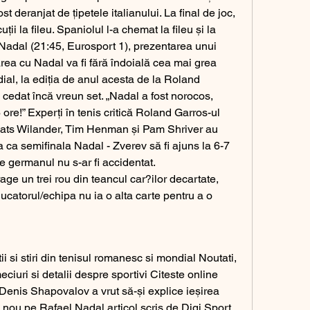
ost deranjat de țipetele italianului. La final de joc, 
ții la fileu. Spaniolul l-a chemat la fileu și la 
 Nadal (21:45, Eurosport 1), prezentarea unui 
rea cu Nadal va fi fără îndoială cea mai grea 
l, la ediția de anul acesta de la Roland 
 cedat încă vreun set. „Nadal a fost norocos, 
re!” Experți în tenis critică Roland Garros-ul 
 Mats Wilander, Tim Henman și Pam Shriver au 
a ca semifinala Nadal - Zverev să fi ajuns la 6-7 
re germanul nu s-ar fi accidentat. 
ge un trei rou din teancul car?ilor decartate, 
jucatorul/echipa nu ia o alta carte pentru a o 
ii si stiri din tenisul romanesc si mondial Noutati, 
ciuri si detalii despre sportivi Citeste online 
 Denis Shapovalov a vrut să-și explice ieșirea 
n nou pe Rafael Nadal articol scris de Digi Sport 