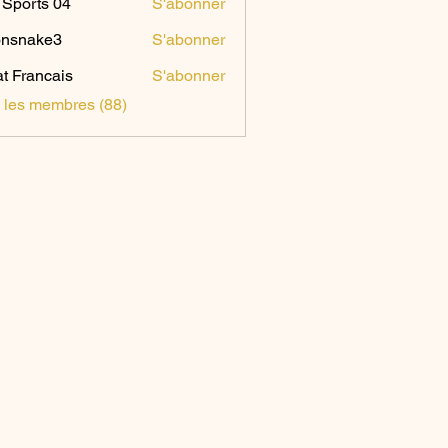
Sports 04
S'abonner
onsnake3
S'abonner
ake3
t Francais
S'abonner
s les membres (88)