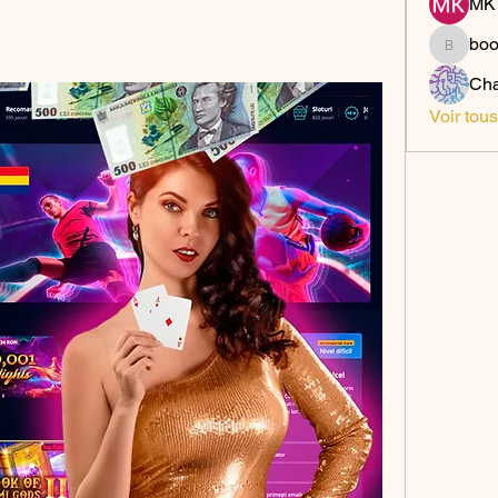
MK 
bo
boonsn
Cha
Voir tou