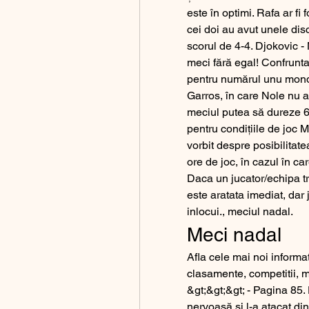
este în optimi. Rafa ar fi f
cei doi au avut unele discu
scorul de 4-4. Djokovic -
meci fără egal! Confrunta
pentru numărul unu mondia
Garros, în care Nole nu a
meciul putea să dureze 6 o
pentru condițiile de joc
vorbit despre posibilitate
ore de joc, în cazul în ca
Daca un jucator/echipa tra
este aratata imediat, dar 
inlocui., meciul nadal.
Meci nadal
Afla cele mai noi informat
clasamente, competitii, me
&gt;&gt;&gt; - Pagina 85.
nervoasă și l-a atacat di