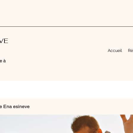
EVE
Accueil
Ré
e à
e Ena esineve