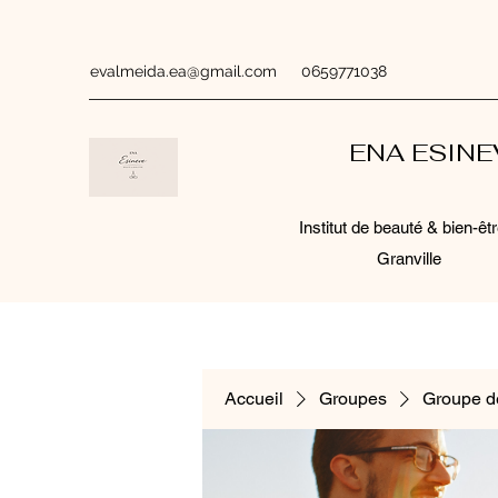
evalmeida.ea@gmail.com
0659771038
ENA ESIN
Institut de beauté & bien-êtr
Granville
Accueil
Groupes
Groupe d