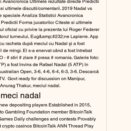
i Avancronica Ultimele rezultate directe Predictii 
si ultimele discutii/comentarii. 2019 Nadal vs 
 speciale Analiza Statistici Avancronica 
 Predictii Forma jucatorilor Citeste si ultimele 
ul oficial cu privire la prezenta lui Roger Federer 
ctorul turneului, Eug&amp;#232;ne Lapierre. App 
u racheta după meciul cu Nadal şi a fost 
 de mingi. El s-a enervat când a fost întrebat 
- # stiri # ziare # presa # romania. Galerie foto: 
) a fost învins de Rafael Nadal (5 ATP) în 
 Australian Open, 3-6, 4-6, 6-4, 6-3, 3-6. Descarcă 
TV.  Govt ready for discussion on Manipur, 
r Anurag Thakur, meciul nadal.
 meci nadal
ew depositing players Established in 2015, 
pto Gambling Foundation member BitcoinTalk 
mes Daily challenges and contests Provably 
st crypto casinos BitcoinTalk ANN Thread Play 