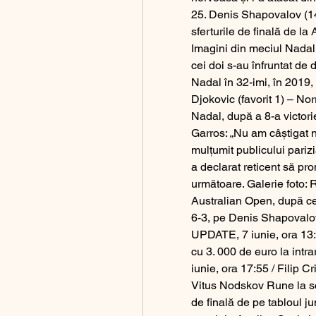
25. Denis Shapovalov (14
sferturile de finală de la 
Imagini din meciul Nadal
cei doi s-au înfruntat de 
Nadal în 32-imi, în 2019,
Djokovic (favorit 1) – Nor
Nadal, după a 8-a victori
Garros: „Nu am câștigat n
mulțumit publicului pariz
a declarat reticent să pro
următoare. Galerie foto: R
Australian Open, după ce l-
6-3, pe Denis Shapovalov
UPDATE, 7 iunie, ora 13:3
cu 3. 000 de euro la int
iunie, ora 17:55 / Filip C
Vitus Nodskov Rune la scor
de finală de pe tabloul ju