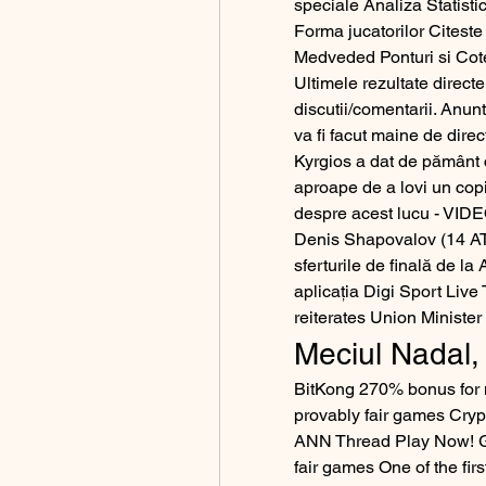
speciale Analiza Statistic
Forma jucatorilor Citeste 
Medveded Ponturi si Cote
Ultimele rezultate directe
discutii/comentarii. Anunt
va fi facut maine de dire
Kyrgios a dat de pământ c
aproape de a lovi un copil
despre acest lucu - VIDEO 
Denis Shapovalov (14 ATP
sferturile de finală de la
aplicația Digi Sport Live 
reiterates Union Ministe
Meciul Nadal,
BitKong 270% bonus for n
provably fair games Cry
ANN Thread Play Now! Ga
fair games One of the fir