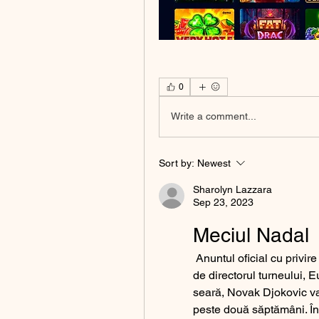
0
Write a comment...
Sort by:
Newest
Sharolyn Lazzara
Sep 23, 2023
Meciul Nadal
 Anuntul oficial cu privire la prezenta lui Roger Federer va fi facut maine 
de directorul turneului,
seară, Novak Djokovic va 
peste două săptămâni. În 