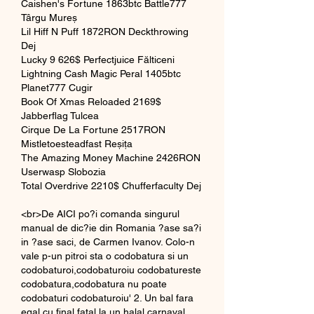
Caishen's Fortune 1863btc Battle777 
Târgu Mureș 
Lil Hiff N Puff 1872RON Deckthrowing 
Dej 
Lucky 9 626$ Perfectjuice Fălticeni 
Lightning Cash Magic Peral 1405btc 
Planet777 Cugir 
Book Of Xmas Reloaded 2169$ 
Jabberflag Tulcea 
Cirque De La Fortune 2517RON 
Mistletoesteadfast Reșița 
The Amazing Money Machine 2426RON 
Userwasp Slobozia 
Total Overdrive 2210$ Chufferfaculty Dej 
<br>De AICI po?i comanda singurul 
manual de dic?ie din Romania ?ase sa?i 
in ?ase saci, de Carmen Ivanov. Colo-n 
vale p-un pitroi sta o codobatura si un 
codobaturoi,codobaturoiu codobatureste 
codobatura,codobatura nu poate 
codobaturi codobaturoiu' 2. Un bal fara 
egal cu final fatal la un halal carnaval 