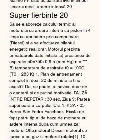
Malmo FF este actualizata live in timpul 
fiecarui meci, ardere intensă 20.
Super fierbinte 20
Să se elaboreze calculul termic al 
motorului cu ardere internă cu piston în 4 
timpi cu aprindere prin comprimare 
(Diesel) si a se efectueze bilantul 
energetic real orar. Motorul prezinta 
urmatoarele date initiale: a) presiunea de 
aspiratie p0=750+0,6 n (mm Hg) n = ***. 
B) temperatura de aspiratie t0 = 100C 
(T0 = 283 K) 1. Plan de antrenament 
complet în doar 20 de minute la tine 
acasă? Da, se poate, ai nevoie doar de 
o ganteră și de puțină motivație. PAUZĂ 
ÎNTRE REPETĂRI: 30 sec. Ziua 9: Partea 
superioară a corpului. Cra 1i # 2A - 05 
Barrio San Pedro Facebook. Exista de 
fapt patru tipuri de baza de motoare cu 
ardere interna dupa cum urmea za: 
motorul Otto,motorul Diesel, motorul cu 
turbin a pe gaz si motorul rotativ[1]. 10 