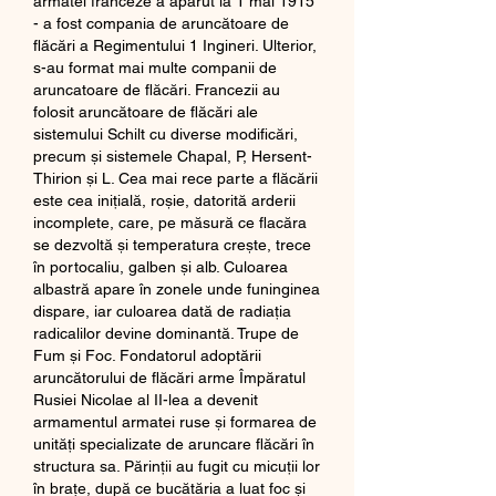
armatei franceze a apărut la 1 mai 1915 
- a fost compania de aruncătoare de 
flăcări a Regimentului 1 Ingineri. Ulterior, 
s-au format mai multe companii de 
aruncatoare de flăcări. Francezii au 
folosit aruncătoare de flăcări ale 
sistemului Schilt cu diverse modificări, 
precum și sistemele Chapal, P, Hersent-
Thirion și L. Cea mai rece parte a flăcării 
este cea inițială, roșie, datorită arderii 
incomplete, care, pe măsură ce flacăra 
se dezvoltă și temperatura crește, trece 
în portocaliu, galben și alb. Culoarea 
albastră apare în zonele unde funinginea 
dispare, iar culoarea dată de radiația 
radicalilor devine dominantă. Trupe de 
Fum și Foc. Fondatorul adoptării 
aruncătorului de flăcări arme Împăratul 
Rusiei Nicolae al II-lea a devenit 
armamentul armatei ruse și formarea de 
unități specializate de aruncare flăcări în 
structura sa. Părinţii au fugit cu micuții lor 
în braţe, după ce bucătăria a luat foc și 