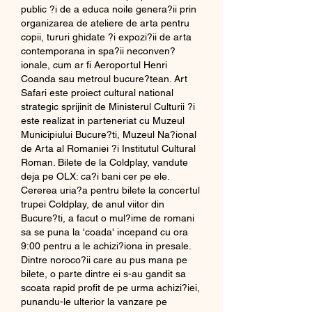
public ?i de a educa noile genera?ii prin 
organizarea de ateliere de arta pentru 
copii, tururi ghidate ?i expozi?ii de arta 
contemporana in spa?ii neconven?
ionale, cum ar fi Aeroportul Henri 
Coanda sau metroul bucure?tean. Art 
Safari este proiect cultural national 
strategic sprijinit de Ministerul Culturii ?i 
este realizat in parteneriat cu Muzeul 
Municipiului Bucure?ti, Muzeul Na?ional 
de Arta al Romaniei ?i Institutul Cultural 
Roman. Bilete de la Coldplay, vandute 
deja pe OLX: ca?i bani cer pe ele. 
Cererea uria?a pentru bilete la concertul 
trupei Coldplay, de anul viitor din 
Bucure?ti, a facut o mul?ime de romani 
sa se puna la 'coada' incepand cu ora 
9:00 pentru a le achizi?iona in presale. 
Dintre noroco?ii care au pus mana pe 
bilete, o parte dintre ei s-au gandit sa 
scoata rapid profit de pe urma achizi?iei, 
punandu-le ulterior la vanzare pe 