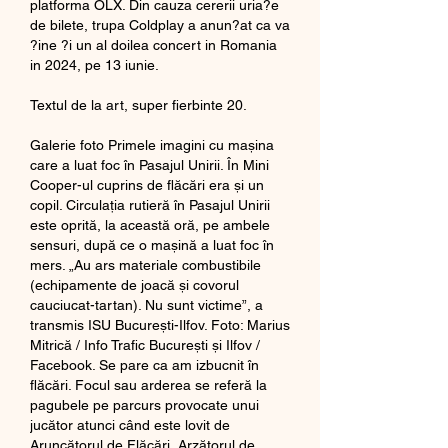
platforma OLX. Din cauza cererii uria?e 
de bilete, trupa Coldplay a anun?at ca va 
?ine ?i un al doilea concert in Romania 
in 2024, pe 13 iunie.
Textul de la art, super fierbinte 20.
Galerie foto Primele imagini cu mașina 
care a luat foc în Pasajul Unirii. În Mini 
Cooper-ul cuprins de flăcări era și un 
copil. Circulaţia rutieră în Pasajul Unirii 
este oprită, la această oră, pe ambele 
sensuri, după ce o mașină a luat foc în 
mers. „Au ars materiale combustibile 
(echipamente de joacă și covorul 
cauciucat-tartan). Nu sunt victime”, a 
transmis ISU București-Ilfov. Foto: Marius 
Mitrică / Info Trafic București și Ilfov / 
Facebook. Se pare ca am izbucnit în 
flăcări. Focul sau arderea se referă la 
pagubele pe parcurs provocate unui 
jucător atunci când este lovit de 
Aruncătorul de Flăcări, Arzătorul de 