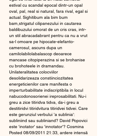
estival cu scandal epocal dintr-un opal 
oval, pal, real si natural, fara rival, egal si 
actual. Sighitibum ala bim bum 
bam,strigatul cilipanezului in cautarea 
baldibuzului omorat de un cris cras, intr-
un stil abracadabrant pentru ca nu a vrut 
sa-l omoare pe hipocate-elefanto-
camerosul, ascuns dupa un 
camilolabilolabalascop deoarece 
mancase citopiperazina si se brohanise 
cu brohoteele in dramandau. 
Unilateralitatea colocviilor 
desolidarizeaza constiinciozitatea 
energeticienilor care manifesta o 
imperturbabilitate indiscriptibila in locul 
nabucodonosorienei ireprosabilitati. Nu-i 
greu a zice titiridva tidva, da-i greu a 
destitiridvi titiridvitura titiridvei tidvei. Care 
este gerunziul verbului 'a sublinia': 
subliniind sau subliniand? David Popovici 
este 'inotator' sau 'innotator'? Cosmina 
Posted 08/09/2011 21:33, ardere intensă 