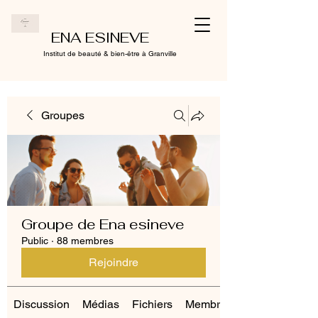
ENA ESINEVE
Institut de beauté & bien-être à Granville
Groupes
Groupe de Ena esineve
Public
·
88 membres
Rejoindre
Discussion
Médias
Fichiers
Membres