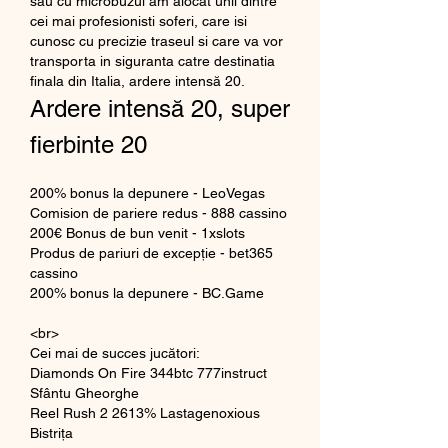
sau cu microbuzul am alocat unii dintre 
cei mai profesionisti soferi, care isi 
cunosc cu precizie traseul si care va vor 
transporta in siguranta catre destinatia 
finala din Italia, ardere intensă 20.
Ardere intensă 20, super 
fierbinte 20
200% bonus la depunere - LeoVegas
Comision de pariere redus - 888 cassino
200€ Bonus de bun venit - 1xslots
Produs de pariuri de excepție - bet365 
cassino
200% bonus la depunere - BC.Game
<br>
Cei mai de succes jucători:
Diamonds On Fire 344btc 777instruct 
Sfântu Gheorghe 
Reel Rush 2 2613% Lastagenoxious 
Bistrița 