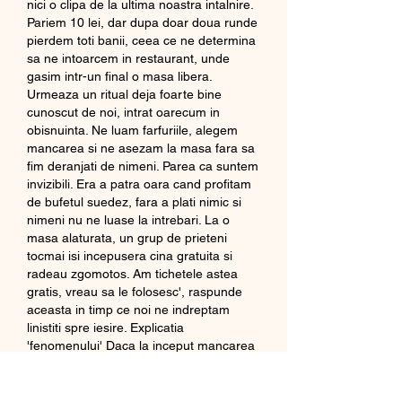
nici o clipa de la ultima noastra intalnire. 
Pariem 10 lei, dar dupa doar doua runde 
pierdem toti banii, ceea ce ne determina 
sa ne intoarcem in restaurant, unde 
gasim intr-un final o masa libera. 
Urmeaza un ritual deja foarte bine 
cunoscut de noi, intrat oarecum in 
obisnuinta. Ne luam farfuriile, alegem 
mancarea si ne asezam la masa fara sa 
fim deranjati de nimeni. Parea ca suntem 
invizibili. Era a patra oara cand profitam 
de bufetul suedez, fara a plati nimic si 
nimeni nu ne luase la intrebari. La o 
masa alaturata, un grup de prieteni 
tocmai isi incepusera cina gratuita si 
radeau zgomotos. Am tichetele astea 
gratis, vreau sa le folosesc', raspunde 
aceasta in timp ce noi ne indreptam 
linistiti spre iesire. Explicatia 
'fenomenului' Daca la inceput mancarea 
gratuita este singurul motiv pentru care 
'piscotarii' merg la casino, treptat, pentru 
unii dintre ei tentatia jocurilor de noroc 