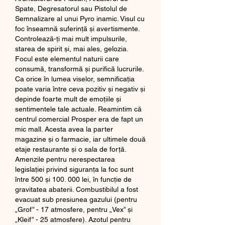
Spate, Degresatorul sau Pistolul de 
Semnalizare al unui Pyro inamic. Visul cu 
foc înseamnă suferință și avertismente. 
Controlează-ți mai mult impulsurile, 
starea de spirit și, mai ales, gelozia. 
Focul este elementul naturii care 
consumă, transformă și purifică lucrurile. 
Ca orice în lumea viselor, semnificația 
poate varia între ceva pozitiv și negativ și 
depinde foarte mult de emoțiile și 
sentimentele tale actuale. Reamintim că 
centrul comercial Prosper era de fapt un 
mic mall. Acesta avea la parter 
magazine și o farmacie, iar ultimele două 
etaje restaurante și o sala de forță. 
Amenzile pentru nerespectarea 
legislației privind siguranța la foc sunt 
între 500 și 100. 000 lei, în funcție de 
gravitatea abaterii. Combustibilul a fost 
evacuat sub presiunea gazului (pentru 
„Grof” - 17 atmosfere, pentru „Vex” și 
„Kleif” - 25 atmosfere). Azotul pentru 