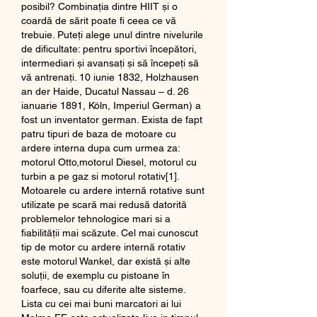
posibil? Combinația dintre HIIT și o 
coardă de sărit poate fi ceea ce vă 
trebuie. Puteți alege unul dintre nivelurile 
de dificultate: pentru sportivi începători, 
intermediari și avansați și să începeți să 
vă antrenați. 10 iunie 1832, Holzhausen 
an der Haide, Ducatul Nassau – d. 26 
ianuarie 1891, Köln, Imperiul German) a 
fost un inventator german. Exista de fapt 
patru tipuri de baza de motoare cu 
ardere interna dupa cum urmea za: 
motorul Otto,motorul Diesel, motorul cu 
turbin a pe gaz si motorul rotativ[1]. 
Motoarele cu ardere internă rotative sunt 
utilizate pe scară mai redusă datorită 
problemelor tehnologice mari si a 
fiabilității mai scăzute. Cel mai cunoscut 
tip de motor cu ardere internă rotativ 
este motorul Wankel, dar există și alte 
soluții, de exemplu cu pistoane în 
foarfece, sau cu diferite alte sisteme. 
Lista cu cei mai buni marcatori ai lui 