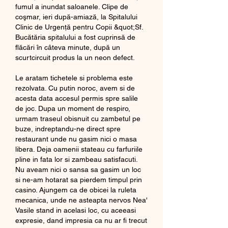
fumul a inundat saloanele. Clipe de 
coşmar, ieri după-amiază, la Spitalului 
Clinic de Urgenţă pentru Copii &quot;Sf. 
Bucătăria spitalului a fost cuprinsă de 
flăcări în câteva minute, după un 
scurtcircuit produs la un neon defect. 
Le aratam tichetele si problema este 
rezolvata. Cu putin noroc, avem si de 
acesta data accesul permis spre salile 
de joc. Dupa un moment de respiro, 
urmam traseul obisnuit cu zambetul pe 
buze, indreptandu-ne direct spre 
restaurant unde nu gasim nici o masa 
libera. Deja oamenii stateau cu farfuriile 
pline in fata lor si zambeau satisfacuti. 
Nu aveam nici o sansa sa gasim un loc 
si ne-am hotarat sa pierdem timpul prin 
casino. Ajungem ca de obicei la ruleta 
mecanica, unde ne asteapta nervos Nea' 
Vasile stand in acelasi loc, cu aceeasi 
expresie, dand impresia ca nu ar fi trecut 