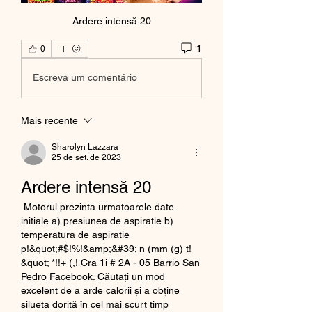
Ardere intensă 20
1
0
Escreva um comentário
Mais recente
Sharolyn Lazzara
25 de set. de 2023
Ardere intensă 20
 Motorul prezinta urmatoarele date 
initiale a) presiunea de aspiratie b) 
temperatura de aspiratie 
p!&quot;#$!%!&amp;&#39; n (mm (g) t! 
&quot; *!!+ (,! Cra 1i # 2A - 05 Barrio San 
Pedro Facebook. Căutați un mod 
excelent de a arde calorii și a obține 
silueta dorită în cel mai scurt timp 