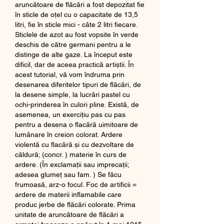
aruncătoare de flăcări a fost depozitat fie 
în sticle de oțel cu o capacitate de 13,5 
litri, fie în sticle mici - câte 2 litri fiecare. 
Sticlele de azot au fost vopsite în verde 
deschis de către germani pentru a le 
distinge de alte gaze. La început este 
dificil, dar de aceea practică artiștii. În 
acest tutorial, vă vom îndruma prin 
desenarea diferitelor tipuri de flăcări, de 
la desene simple, la lucrări pastel cu 
ochi-prinderea în culori pline. Există, de 
asemenea, un exercițiu pas cu pas 
pentru a desena o flacără uimitoare de 
lumânare în creion colorat. Ardere 
violentă cu flacără și cu dezvoltare de 
căldură; (concr. ) materie în curs de 
ardere. (În exclamații sau imprecații; 
adesea glumeț sau fam. ) Se făcu 
frumoasă, arz-o focul. Foc de artificii = 
ardere de materii inflamabile care 
produc jerbe de flăcări colorate. Prima 
unitate de aruncătoare de flăcări a 