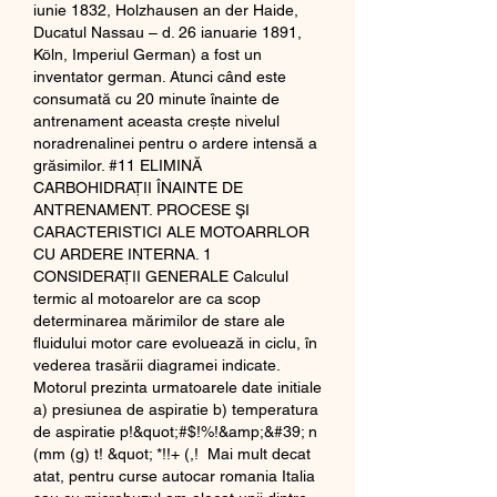
iunie 1832, Holzhausen an der Haide, 
Ducatul Nassau – d. 26 ianuarie 1891, 
Köln, Imperiul German) a fost un 
inventator german. Atunci când este 
consumată cu 20 minute înainte de 
antrenament aceasta crește nivelul 
noradrenalinei pentru o ardere intensă a 
grăsimilor. #11 ELIMINĂ 
CARBOHIDRAȚII ÎNAINTE DE 
ANTRENAMENT. PROCESE ŞI 
CARACTERISTICI ALE MOTOARRLOR 
CU ARDERE INTERNA. 1 
CONSIDERAȚII GENERALE Calculul 
termic al motoarelor are ca scop 
determinarea mărimilor de stare ale 
fluidului motor care evoluează in ciclu, în 
vederea trasării diagramei indicate. 
Motorul prezinta urmatoarele date initiale 
a) presiunea de aspiratie b) temperatura 
de aspiratie p!&quot;#$!%!&amp;&#39; n 
(mm (g) t! &quot; *!!+ (,!  Mai mult decat 
atat, pentru curse autocar romania Italia 