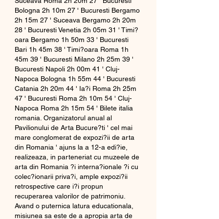
Suceava Roma 2h 20m 27 ' Bucuresti 
Bologna 2h 10m 27 ' Bucuresti Bergamo 
2h 15m 27 ' Suceava Bergamo 2h 20m 
28 ' Bucuresti Venetia 2h 05m 31 ' Timi?
oara Bergamo 1h 50m 33 ' Bucuresti 
Bari 1h 45m 38 ' Timi?oara Roma 1h 
45m 39 ' Bucuresti Milano 2h 25m 39 ' 
Bucuresti Napoli 2h 00m 41 ' Cluj-
Napoca Bologna 1h 55m 44 ' Bucuresti 
Catania 2h 20m 44 ' Ia?i Roma 2h 25m 
47 ' Bucuresti Roma 2h 10m 54 ' Cluj-
Napoca Roma 2h 15m 54 ' Bilete italia 
romania. Organizatorul anual al 
Pavilionului de Arta Bucure?ti ' cel mai 
mare conglomerat de expozi?ii de arta 
din Romania ' ajuns la a 12-a edi?ie, 
realizeaza, in parteneriat cu muzeele de 
arta din Romania ?i interna?ionale ?i cu 
colec?ionarii priva?i, ample expozi?ii 
retrospective care i?i propun 
recuperarea valorilor de patrimoniu. 
Avand o puternica latura educationala, 
misiunea sa este de a apropia arta de 