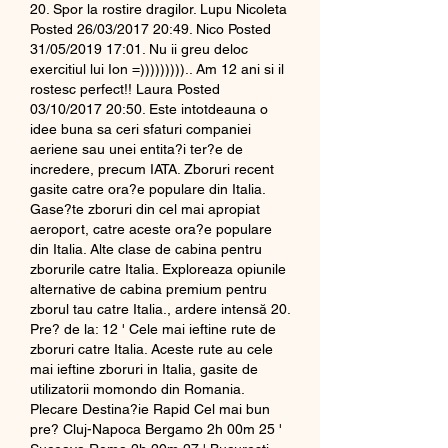
20. Spor la rostire dragilor. Lupu Nicoleta 
Posted 26/03/2017 20:49. Nico Posted 
31/05/2019 17:01. Nu ii greu deloc 
exercitiul lui Ion =))))))))).. Am 12 ani si il 
rostesc perfect!! Laura Posted 
03/10/2017 20:50. Este intotdeauna o 
idee buna sa ceri sfaturi companiei 
aeriene sau unei entita?i ter?e de 
incredere, precum IATA. Zboruri recent 
gasite catre ora?e populare din Italia. 
Gase?te zboruri din cel mai apropiat 
aeroport, catre aceste ora?e populare 
din Italia. Alte clase de cabina pentru 
zborurile catre Italia. Exploreaza opiunile 
alternative de cabina premium pentru 
zborul tau catre Italia., ardere intensă 20. 
Pre? de la: 12 ' Cele mai ieftine rute de 
zboruri catre Italia. Aceste rute au cele 
mai ieftine zboruri in Italia, gasite de 
utilizatorii momondo din Romania. 
Plecare Destina?ie Rapid Cel mai bun 
pre? Cluj-Napoca Bergamo 2h 00m 25 ' 