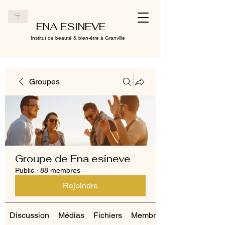
ENA ESINEVE
Institut de beauté & bien-être à Granville
Groupes
Groupe de Ena esineve
Public
·
88 membres
Rejoindre
Discussion
Médias
Fichiers
Membres