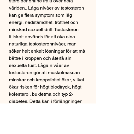
steroider online frakt över hela 
världen.. Låga nivåer av testosteron 
kan ge flera symptom som låg 
energi, nedstämdhet, trötthet och 
minskad sexuell drift. Testosteron 
tillskott används för att öka sina 
naturliga testosteronnivåer, man 
söker helt enkelt lösningar för att må 
bättre i kroppen och återfå sin 
sexuella lust. Låga nivåer av 
testosteron gör att muskelmassan 
minskar och kroppsfettet ökar, vilket 
ökar risken för högt blodtryck, högt 
kolesterol, bukfetma och typ 2-
diabetes. Detta kan i förlängningen 
leda till hjärt- och kärlsjukdomar och 
stroke. Testosteron: Lär dig om det 
viktiga könshormonet för både män 
och kvinnor, dess roll i 