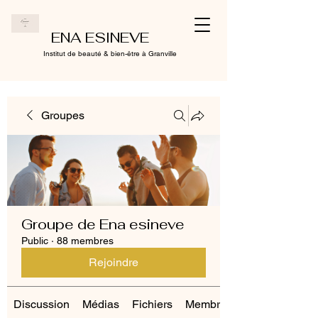
ENA ESINEVE
Institut de beauté & bien-être à Granville
Groupes
Groupe de Ena esineve
Public
·
88 membres
Rejoindre
Discussion
Médias
Fichiers
Membres