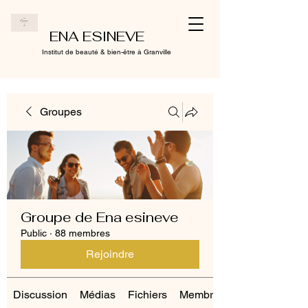
ENA ESINEVE
Institut de beauté & bien-être à Granville
Groupes
Groupe de Ena esineve
Public
·
88 membres
Rejoindre
Discussion
Médias
Fichiers
Membres