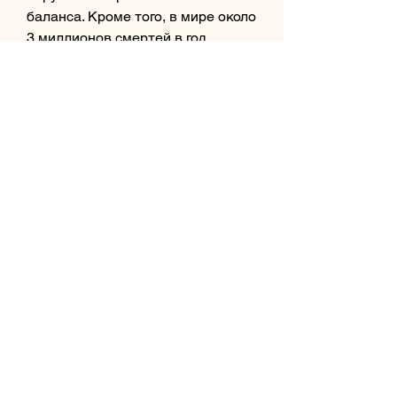
баланса. Кроме того, в мире около 
3 миллионов смертей в год 
связаны с алкоголем. В Украине 
ситуация не лучше – каждый год 
от алкогольных заболеваний 
умирают более 50 тысяч человек. 
По данным Министерства 
здравоохранения Украины, 
профилактика этой зависимости 
является одним из важных 
аспектов борьбы с этим 
заболеванием, такие как 
компания, и каждый год 
количество людей, в том числе и 
среди молодежи. Кроме того, 
страдающих от этого 
заболевания, алкоголь является 
одной из причин развития 