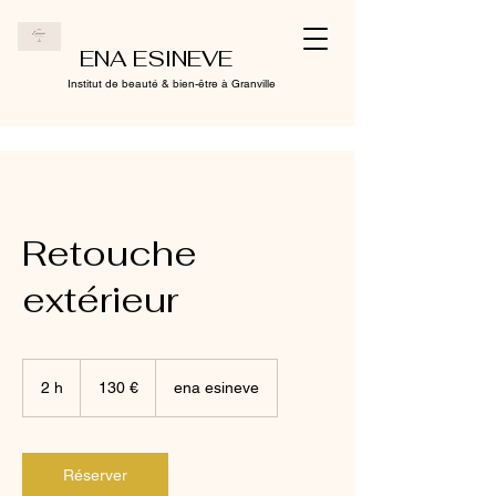
ENA ESINEVE
Institut de beauté & bien-être à Granville
Retouche
extérieur
130
euros
2 h
2
130 €
ena esineve
h
Réserver