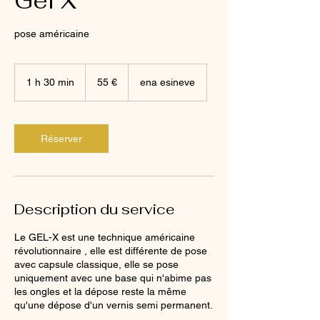
Gel X
pose américaine
55
euros
1 h 30 min
1
55 €
ena esineve
3
0
m
i
Réserver
n
Description du service
Le GEL-X est une technique américaine
révolutionnaire , elle est différente de pose
avec capsule classique, elle se pose
uniquement avec une base qui n'abime pas
les ongles et la dépose reste la même
qu'une dépose d'un vernis semi permanent.