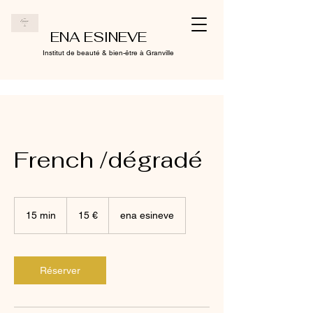
ENA ESINEVE
Institut de beauté & bien-être à Granville
French /dégradé
15
euros
15 min
1
15 €
ena esineve
5
m
i
n
Réserver