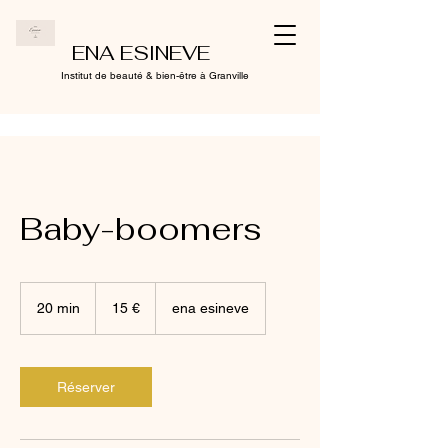
ENA ESINEVE
Institut de beauté & bien-être à Granville
Baby-boomers
15
euros
20 min
2
15 €
ena esineve
0
m
i
n
Réserver