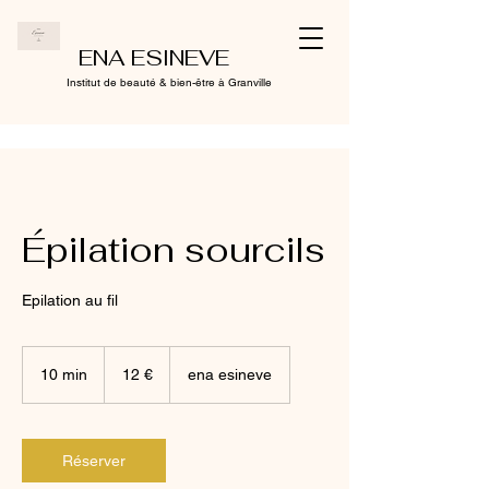
ENA ESINEVE
Institut de beauté & bien-être à Granville
Épilation sourcils
Epilation au fil
12
euros
10 min
1
12 €
ena esineve
0
m
i
n
Réserver