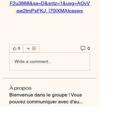
F2u3868&sa=D&sntz=1&usg=AOvV
aw2tmPsFKJ_l70lXMAIcasws
0
0
Write a comment...
À propos
Bienvenue dans le groupe ! Vous
pouvez communiquer avec d'au
...
Lire plus
membres
Alejandro M CR
S'abonner