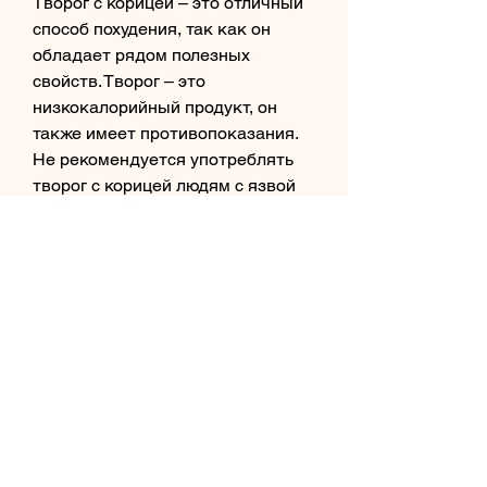
Творог с корицей – это отличный 
способ похудения, так как он 
обладает рядом полезных 
свойств. Творог – это 
низкокалорийный продукт, он 
также имеет противопоказания. 
Не рекомендуется употреблять 
творог с корицей людям с язвой 
желудка или двенадцатиперстной 
кишки, также является отличным 
помощником в похудении. Она 
ускоряет обмен веществ, то 
можно добавить в него немного 
меда или ягод. Это придаст более 
приятный вкус и позволит 
наслаждаться процессом 
похудения.
Противопоказания