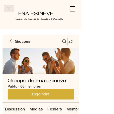
ENA ESINEVE
Institut de beauté & bien-être à Granville
Groupes
Groupe de Ena esineve
Public
·
88 membres
Rejoindre
Discussion
Médias
Fichiers
Membres