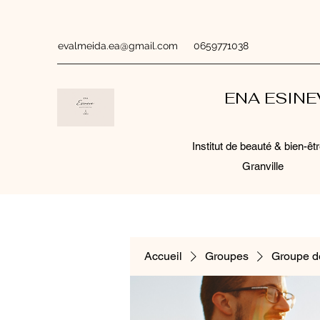
evalmeida.ea@gmail.com
0659771038
ENA ESIN
Institut de beauté & bien-êtr
Granville
Accueil
Groupes
Groupe d