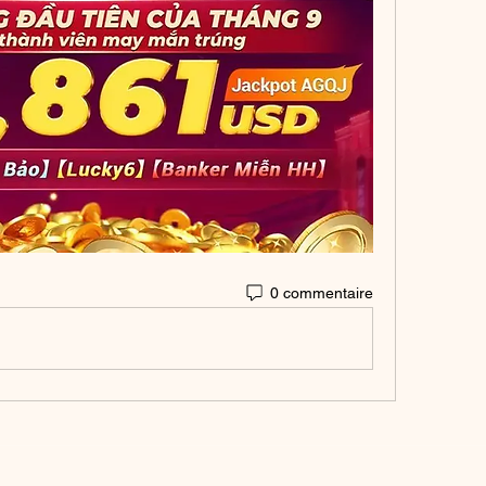
0 commentaire