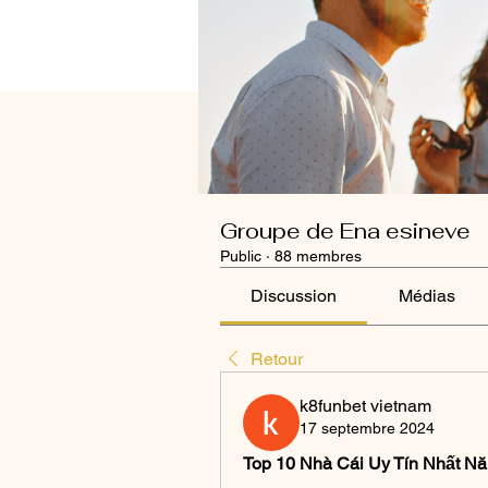
Groupe de Ena esineve
Public
·
88 membres
Discussion
Médias
Retour
k8funbet vietnam
17 septembre 2024
Top 10 Nhà Cái Uy Tín Nhất N