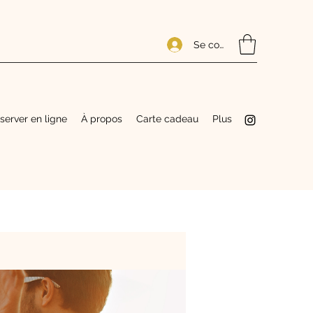
Se connecter
server en ligne
À propos
Carte cadeau
Plus