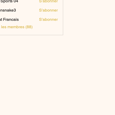
Sports 04
S'abonner
onsnake3
S'abonner
ake3
t Francais
S'abonner
s les membres (88)