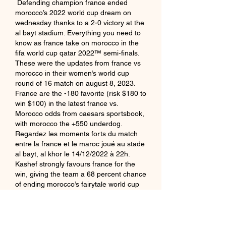
 Defending champion france ended 
morocco’s 2022 world cup dream on 
wednesday thanks to a 2-0 victory at the 
al bayt stadium. Everything you need to 
know as france take on morocco in the 
fifa world cup qatar 2022™ semi-finals. 
These were the updates from france vs 
morocco in their women’s world cup 
round of 16 match on august 8, 2023. 
France are the -180 favorite (risk $180 to 
win $100) in the latest france vs. 
Morocco odds from caesars sportsbook, 
with morocco the +550 underdog. 
Regardez les moments forts du match 
entre la france et le maroc joué au stade 
al bayt, al khor le 14/12/2022 à 22h. 
Kashef strongly favours france for the 
win, giving the team a 68 percent chance 
of ending morocco’s fairytale world cup 
run. 
FAQ.
Elveția - Destinația 