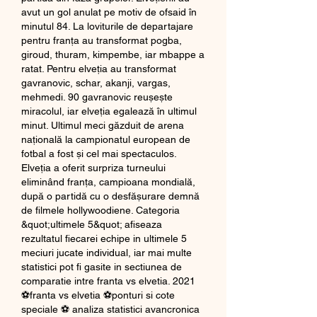
avut un gol anulat pe motiv de ofsaid în 
minutul 84. La loviturile de departajare 
pentru franţa au transformat pogba, 
giroud, thuram, kimpembe, iar mbappe a 
ratat. Pentru elveţia au transformat 
gavranovic, schar, akanji, vargas, 
mehmedi. 90 gavranovic reușește 
miracolul, iar elveția egalează în ultimul 
minut. Ultimul meci găzduit de arena 
națională la campionatul european de 
fotbal a fost și cel mai spectaculos. 
Elveția a oferit surpriza turneului 
eliminând franța, campioana mondială, 
după o partidă cu o desfășurare demnă 
de filmele hollywoodiene. Categoria 
&quot;ultimele 5&quot; afiseaza 
rezultatul fiecarei echipe in ultimele 5 
meciuri jucate individual, iar mai multe 
statistici pot fi gasite in sectiunea de 
comparatie intre franta vs elvetia. 2021 
⚽franta vs elvetia ⚽ponturi si cote 
speciale ⚽ analiza statistici avancronica 