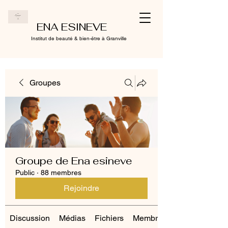
ENA ESINEVE
Institut de beauté & bien-être à Granville
Groupes
Groupe de Ena esineve
Public
·
88 membres
Rejoindre
Discussion
Médias
Fichiers
Membres