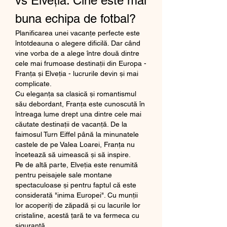
vs Elveția: Cine este mai 
buna echipa de fotbal?
Planificarea unei vacanțe perfecte este 
întotdeauna o alegere dificilă. Dar când 
vine vorba de a alege între două dintre 
cele mai frumoase destinații din Europa - 
Franța și Elveția - lucrurile devin și mai 
complicate.
Cu eleganța sa clasică și romantismul 
său debordant, Franța este cunoscută în 
întreaga lume drept una dintre cele mai 
căutate destinații de vacanță. De la 
faimosul Turn Eiffel până la minunatele 
castele de pe Valea Loarei, Franța nu 
încetează să uimească și să inspire.
Pe de altă parte, Elveția este renumită 
pentru peisajele sale montane 
spectaculoase și pentru faptul că este 
considerată "inima Europei". Cu munții 
lor acoperiți de zăpadă și cu lacurile lor 
cristaline, acestă țară te va fermeca cu 
siguranță.