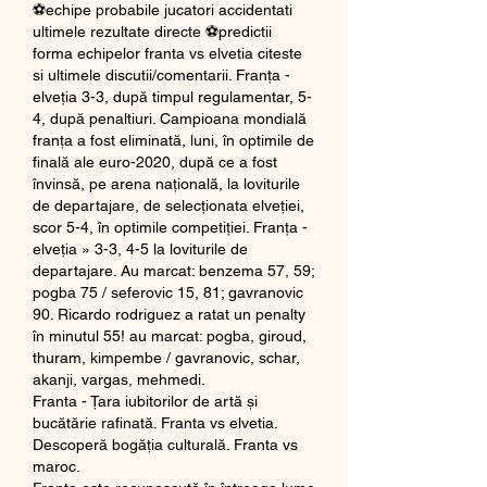
⚽echipe probabile jucatori accidentati 
ultimele rezultate directe ⚽predictii 
forma echipelor franta vs elvetia citeste 
si ultimele discutii/comentarii. Franța - 
elveția 3-3, după timpul regulamentar, 5-
4, după penaltiuri. Campioana mondială 
franţa a fost eliminată, luni, în optimile de 
finală ale euro-2020, după ce a fost 
învinsă, pe arena naţională, la loviturile 
de departajare, de selecţionata elveţiei, 
scor 5-4, în optimile competiţiei. Franța - 
elveția » 3-3, 4-5 la loviturile de 
departajare. Au marcat: benzema 57, 59; 
pogba 75 / seferovic 15, 81; gavranovic 
90. Ricardo rodriguez a ratat un penalty 
în minutul 55! au marcat: pogba, giroud, 
thuram, kimpembe / gavranovic, schar, 
akanji, vargas, mehmedi. 
Franta - Țara iubitorilor de artă și 
bucătărie rafinată. Franta vs elvetia.
Descoperă bogăția culturală. Franta vs 
maroc.