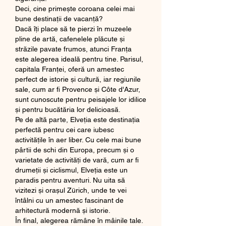
Deci, cine primește coroana celei mai 
bune destinații de vacanță?
Dacă îți place să te pierzi în muzeele 
pline de artă, cafenelele plăcute și 
străzile pavate frumos, atunci Franța 
este alegerea ideală pentru tine. Parisul, 
capitala Franței, oferă un amestec 
perfect de istorie și cultură, iar regiunile 
sale, cum ar fi Provence și Côte d'Azur, 
sunt cunoscute pentru peisajele lor idilice 
și pentru bucătăria lor delicioasă.
Pe de altă parte, Elveția este destinația 
perfectă pentru cei care iubesc 
activitățile în aer liber. Cu cele mai bune 
pârtii de schi din Europa, precum și o 
varietate de activități de vară, cum ar fi 
drumeții și ciclismul, Elveția este un 
paradis pentru aventuri. Nu uita să 
vizitezi și orașul Zürich, unde te vei 
întâlni cu un amestec fascinant de 
arhitectură modernă și istorie.
În final, alegerea rămâne în mâinile tale. 