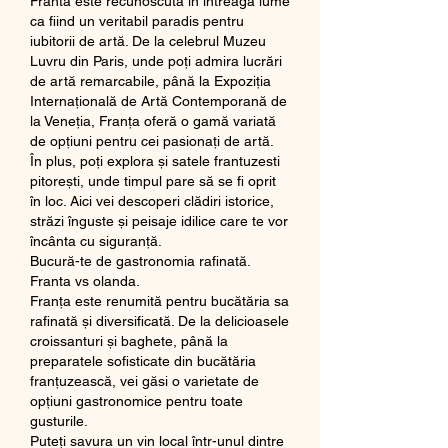
Franta este recunoscută în întreaga lume 
ca fiind un veritabil paradis pentru 
iubitorii de artă. De la celebrul Muzeu 
Luvru din Paris, unde poți admira lucrări 
de artă remarcabile, până la Expoziția 
Internațională de Artă Contemporană de 
la Veneția, Franța oferă o gamă variată 
de opțiuni pentru cei pasionați de artă.
În plus, poți explora și satele frantuzesti 
pitorești, unde timpul pare să se fi oprit 
în loc. Aici vei descoperi clădiri istorice, 
străzi înguste și peisaje idilice care te vor 
încânta cu siguranță.
Bucură-te de gastronomia rafinată. 
Franta vs olanda.
Franța este renumită pentru bucătăria sa 
rafinată și diversificată. De la delicioasele 
croissanturi și baghete, până la 
preparatele sofisticate din bucătăria 
franțuzească, vei găsi o varietate de 
opțiuni gastronomice pentru toate 
gusturile.
Puteți savura un vin local într-unul dintre 