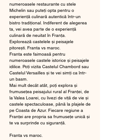
numeroasele restaurante cu stele 
Michelin sau puteți opta pentru o 
experiență culinară autentică într-un 
bistro tradițional. Indiferent de alegerea 
ta, vei avea parte de o experiență 
culinară de neuitat în Franța.
Explorează castelele și peisajele 
pitorești. Franta vs maroc.
Franta este faimoasă pentru 
numeroasele castele istorice și peisajele 
idilice. Poți vizita Castelul Chambord sau 
Castelul Versailles și te vei simți ca într-
un basm.
Mai mult decât atât, poți explora și 
frumusețea peisajului rural al Franței, de 
la Valea Loarei, cu livezi de viță de vie și 
castele spectaculoase, până la plajele de 
pe Coasta de Azur. Fiecare regiune a 
Franței are propria sa frumusețe unică și 
te va surprinde cu siguranță.
Franta vs maroc.