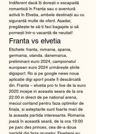
Indiferent dacă îți dorești o escapadă 
romantică în Franța sau o aventură 
activă în Elveția, ambele destinații au cu 
siguranță multe de oferit. Așadar, 
pregătește-te să-ți faci bagajele și să 
pornești într-o vacanță de neuitat!
Franta vs elvetia
Etichete: franta, romania, spania, 
germania, olanda, danemarca, 
preliminarii euro 2024, campionatul 
european euro 2024 urmărește știrile 
digisport. Ro și pe google news noua 
aplicaţie digi sport poate fi descărcată 
din. Franta – elvetia pro tv live de la euro 
2020 incepe in aceasta seara de la ora 
22:00 in direct de pe national arena, 
meciul contand pentru faza optimilor de 
finala, si asteptarile sunt foarte mari de 
la aceasta partida interesanta. Romania 
joacă în această seară, de la ora 19:00 
pe parc des princes, cea de-a doua 
partidă din faza grupelor. Elveţienii au 