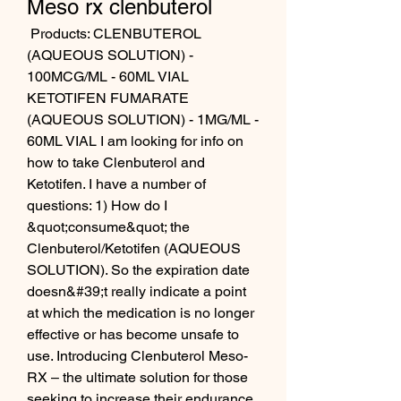
Meso rx clenbuterol
 Products: CLENBUTEROL 
(AQUEOUS SOLUTION) - 
100MCG/ML - 60ML VIAL 
KETOTIFEN FUMARATE 
(AQUEOUS SOLUTION) - 1MG/ML - 
60ML VIAL I am looking for info on 
how to take Clenbuterol and 
Ketotifen. I have a number of 
questions: 1) How do I 
&quot;consume&quot; the 
Clenbuterol/Ketotifen (AQUEOUS 
SOLUTION). So the expiration date 
doesn&#39;t really indicate a point 
at which the medication is no longer 
effective or has become unsafe to 
use. Introducing Clenbuterol Meso-
RX – the ultimate solution for those 
seeking to increase their endurance, 