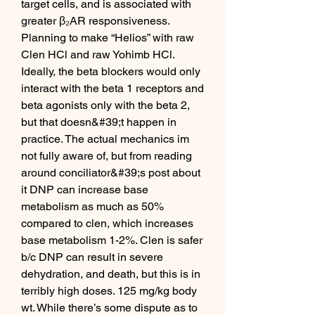
target cells, and is associated with 
greater β₂AR responsiveness. 
Planning to make “Helios” with raw 
Clen HCl and raw Yohimb HCl. 
Ideally, the beta blockers would only 
interact with the beta 1 receptors and 
beta agonists only with the beta 2, 
but that doesn&#39;t happen in 
practice. The actual mechanics im 
not fully aware of, but from reading 
around conciliator&#39;s post about 
it DNP can increase base 
metabolism as much as 50% 
compared to clen, which increases 
base metabolism 1-2%. Clen is safer 
b/c DNP can result in severe 
dehydration, and death, but this is in 
terribly high doses. 125 mg/kg body 
wt. While there’s some dispute as to 