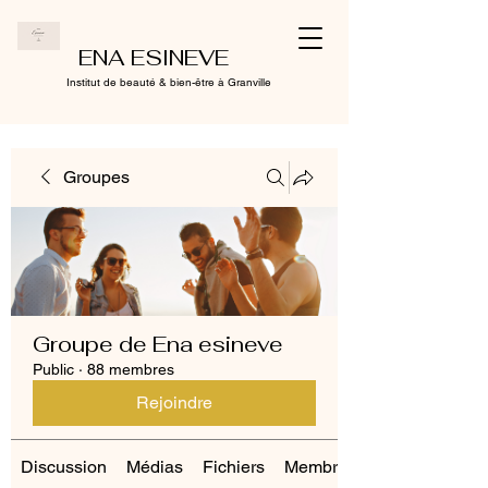
ENA ESINEVE
Institut de beauté & bien-être à Granville
Groupes
Groupe de Ena esineve
Public
·
88 membres
Rejoindre
Discussion
Médias
Fichiers
Membres