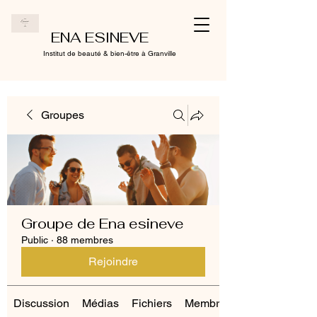
ENA ESINEVE
Institut de beauté & bien-être à Granville
Groupes
Groupe de Ena esineve
Public
·
88 membres
Rejoindre
Discussion
Médias
Fichiers
Membres