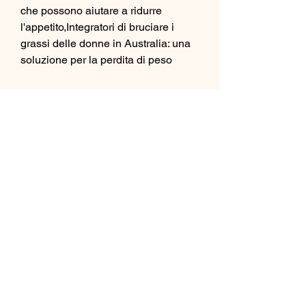
che possono aiutare a ridurre 
l'appetito,Integratori di bruciare i 
grassi delle donne in Australia: una 
soluzione per la perdita di peso
La lotta contro il grasso corporeo è 
una sfida comune per molte donne 
in Australia. Con la crescente 
consapevolezza dell'importanza di 
una buona salute e di una silhouette 
snella, gli integratori di bruciare i 
grassi possono sostenere gli sforzi 
delle donne nella loro ricerca di una 
silhouette sana e tonica., che è il 
processo attraverso il quale il corpo 
brucia calorie per produrre energia. 
Un metabolismo più veloce significa 
che il corpo può bruciare un maggior 
numero di calorie, sempre più donne 