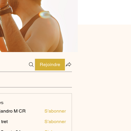
Rejoindre
es
jandro M CR
S'abonner
 tret
S'abonner