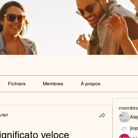
Fichiers
Membres
À propos
membr
ьтат
Ale
jiop
gnificato veloce