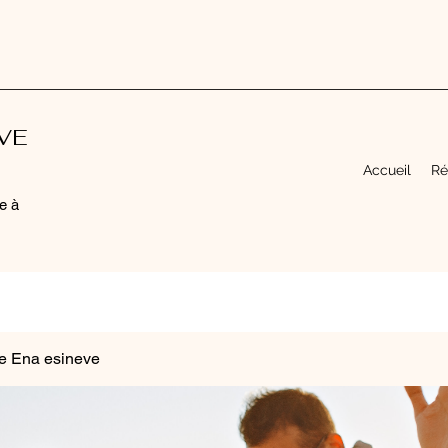
EVE
Accueil
Ré
e à
e Ena esineve