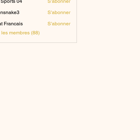
Sports 04
S'abonner
onsnake3
S'abonner
ake3
t Francais
S'abonner
s les membres (88)