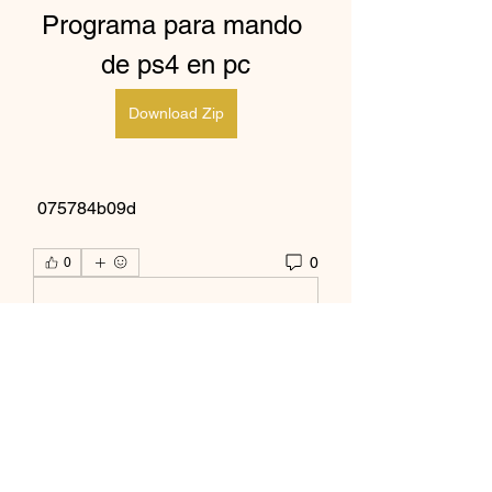
Programa para mando 
de ps4 en pc
Download Zip
 075784b09d
0
0
Rédigez un commentaire...
À propos
Bienvenue dans le groupe ! Vous
pouvez communiquer avec d'au
...
Lire plus