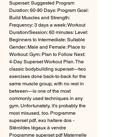
Superset: Suggested Program 
Duration: 60-90 Days: Program Goal: 
Build Muscles and Strength: 
Frequency: 3 days a week: Workout 
Duration/Session: 60 minutes: Level: 
Beginners to Intermediate: Suitable 
Gender: Male and Female: Place to 
Workout: Gym: Plan to Follow Next: 
4-Day Superset Workout Plan. The 
classic bodybuilding superset—two 
exercises done back-to-back for the 
same muscle group, with no rest in 
between—is one of the most 
commonly used techniques in any 
gym. Unfortunately, it’s probably the 
most misused, too. Programme 
superset pdf, exo haltere dos - 
Stéroïdes légaux à vendre 
Programme superset pdf Maternelle 