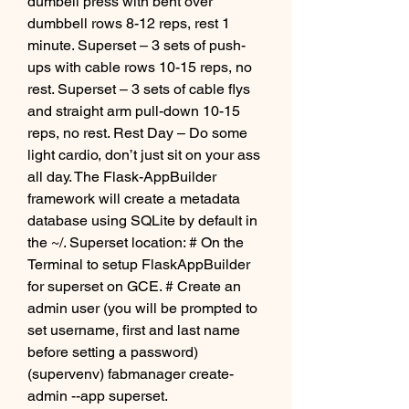
dumbell press with bent over 
dumbbell rows 8-12 reps, rest 1 
minute. Superset – 3 sets of push-
ups with cable rows 10-15 reps, no 
rest. Superset – 3 sets of cable flys 
and straight arm pull-down 10-15 
reps, no rest. Rest Day – Do some 
light cardio, don’t just sit on your ass 
all day. The Flask-AppBuilder 
framework will create a metadata 
database using SQLite by default in 
the ~/. Superset location: # On the 
Terminal to setup FlaskAppBuilder 
for superset on GCE. # Create an 
admin user (you will be prompted to 
set username, first and last name 
before setting a password) 
(supervenv) fabmanager create-
admin --app superset. 