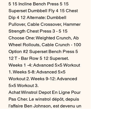
5 15 Incline Bench Press 5 15 
Superset Dumbbell Fly 4 15 Chest 
Dip 4 12 Alternate: Dumbbell 
Pullover, Cable Crossover, Hammer 
Strength Chest Press 3 - 5 15 
Choose One: Weighted Crunch, Ab 
Wheel Rollouts, Cable Crunch - 100 
Option #2 Superset Bench Press 5 
12 T - Bar Row 5 12 Superset. 
Weeks 1 -4: Advanced 5×5 Workout 
1. Weeks 5-8: Advanced 5×5 
Workout 2. Weeks 9-12: Advanced 
5×5 Workout 3. 
Achat Winstrol Depot En Ligne Pour 
Pas Cher. Le winstrol dépôt, depuis 
l'affaire Ben Johnson, est devenu un 
stéroïde extrêmement populaire ; 
s'en est donc suivie une période où 
sa demande a explosé et donc sa 