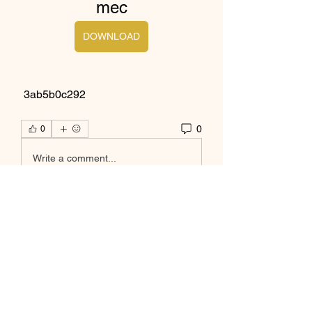
mec
DOWNLOAD
 3ab5b0c292
0
0
Write a comment...
À propos
Bienvenue dans le groupe ! Vous
pouvez communiquer avec d'au
...
Lire plus
membres