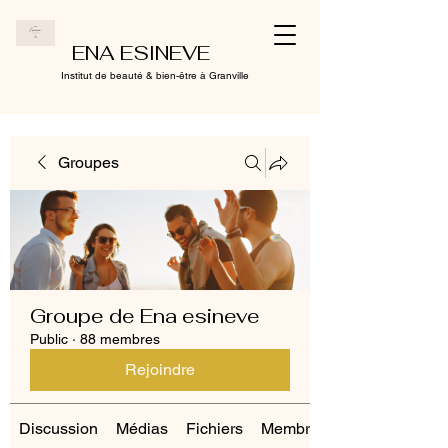
ENA ESINEVE
Institut de beauté & bien-être à Granville
Groupes
Groupe de Ena esineve
Public
·
88 membres
Rejoindre
Discussion
Médias
Fichiers
Membres