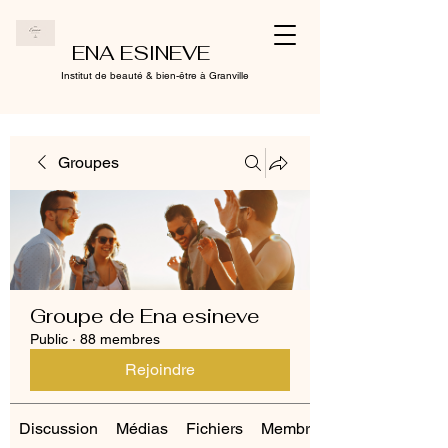
ENA ESINEVE
Institut de beauté & bien-être à Granville
Groupes
Groupe de Ena esineve
Public
·
88 membres
Rejoindre
Discussion
Médias
Fichiers
Membres