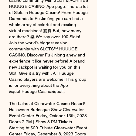
casino community with SLOT MACHINES 
HUUUGE CASINO. App page. There a lot 
of Slots in Huuuge Casino! From Huuuge 
Diamonds to Fu Jinlóng you can find a 
whole array of colorful and exciting 
virtual machines! 露露 But, how many 
are there? 樂 We say over 100 Slots! 
Join the world’s biggest casino 
community with SLOTS™ HUUUGE 
CASINO. Discover Fu Jinlong anew and 
experience it like never before! A brand 
new Jackpot is waiting for you on this 
Slot! Give it a try with ️️. All Huuuge 
Casino players are welcome! This group 
is for everything about the App 
&quot;Huuuge Casino&quot;. 
The Lalas at Clearwater Casino Resort! 
Halloween Burlesque Show Clearwater 
Event Center Friday, October 13th, 2023 
Doors 7 PM | Show 8 PM Tickets 
Starting At $29. Tribute Clearwater Event 
Center Friday, December 8, 2023 Doors 