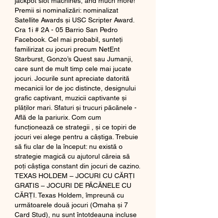
jackpot slot machines, and much more! 
Premii si nominalizări: nominalizat 
Satellite Awards și USC Scripter Award. 
Cra 1i # 2A - 05 Barrio San Pedro 
Facebook. Cel mai probabil, sunteți 
familirizat cu jocuri precum NetEnt 
Starburst, Gonzo’s Quest sau Jumanji, 
care sunt de mult timp cele mai jucate 
jocuri. Jocurile sunt apreciate datorită 
mecanicii lor de joc distincte, designului 
grafic captivant, muzicii captivante și 
plăților mari. Sfaturi și trucuri păcănele - 
Află de la pariurix. Com cum 
funcționează ce strategii , și ce topiri de 
jocuri vei alege pentru a câștiga. Trebuie 
să fiu clar de la început: nu există o 
strategie magică cu ajutorul căreia să 
poți câștiga constant din jocuri de cazino. 
TEXAS HOLDEM – JOCURI CU CĂRȚI 
GRATIS – JOCURI DE PĂCĂNELE CU 
CĂRȚI. Texas Holdem, împreună cu 
următoarele două jocuri (Omaha și 7 
Card Stud), nu sunt întotdeauna incluse 