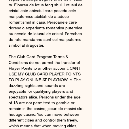
ta. Floarea de lotus feng shui. Lotusul de 
cristal este obiectul care poseda cele 
mai puternice abilitati de a aduce 
romantismul in casa. Persoanele care 
doresc o experienta romantica puternica 
au nevoie de lotusul de cristal. Perechea 
de rate mandarine sunt cel mai puternic 
simbol al dragostei.
The Club Card Program Terms & 
Conditions do not permit the transfer of 
Player Points to another account. CAN I 
USE MY CLUB CARD PLAYER POINTS 
TO PLAY ONLINE AT PLAYNOW, e. The 
dazzling sights and sounds are 
enjoyable for qualifying players and 
spectators alike. Persons under the age 
of 18 are not permitted to gamble or 
remain in the casino, jocuri de mașini slot 
huuuge casino. You can move between 
different cities and control them freely, 
which means that when moving cities, 