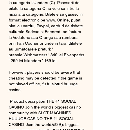
la categoria Islanders (C). Posesorii de 
bilete la categoria C nu voie sa intre la 
nicio alta categorie. Biletele se gasesc in 
format electronic pe www. Online, puteti 
plati cu cardul, Paypal, carduri de tichete 
culturale Sodexo si Edenred, pe factura 
la Vodafone sau Orange sau ramburs 
prin Fan Courier oriunde in tara. Biletele 
au urmatoarele preturi: ' 
presale:Wishmasters ' 349 lei Elvenpaths 
' 259 lei Islanders ' 169 lei.
However, players should be aware that 
cheating may be detected if the game is 
not played offline, fu fu sloturi huuuge 
casino.
 Product description THE #1 SOCIAL 
CASINO Join the world’s biggest casino 
community with SLOT MACHINES 
HUUUGE CASINO. THE #1 SOCIAL 
CASINO. Join the world&#39;s biggest 