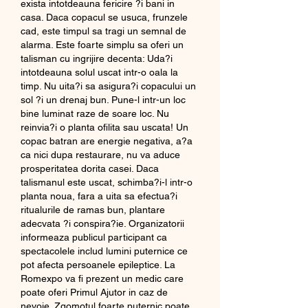
exista intotdeauna fericire ?i bani in 
casa. Daca copacul se usuca, frunzele 
cad, este timpul sa tragi un semnal de 
alarma. Este foarte simplu sa oferi un 
talisman cu ingrijire decenta: Uda?i 
intotdeauna solul uscat intr-o oala la 
timp. Nu uita?i sa asigura?i copacului un 
sol ?i un drenaj bun. Pune-l intr-un loc 
bine luminat raze de soare loc. Nu 
reinvia?i o planta ofilita sau uscata! Un 
copac batran are energie negativa, a?a 
ca nici dupa restaurare, nu va aduce 
prosperitatea dorita casei. Daca 
talismanul este uscat, schimba?i-l intr-o 
planta noua, fara a uita sa efectua?i 
ritualurile de ramas bun, plantare 
adecvata ?i conspira?ie. Organizatorii 
informeaza publicul participant ca 
spectacolele includ lumini puternice ce 
pot afecta persoanele epileptice. La 
Romexpo va fi prezent un medic care 
poate oferi Primul Ajutor in caz de 
nevoie. Zgomotul foarte puternic poate 