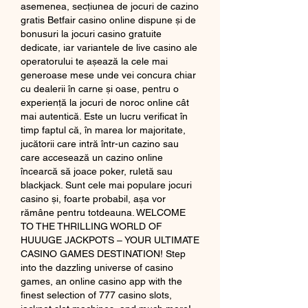
asemenea, secțiunea de jocuri de cazino 
gratis Betfair casino online dispune și de 
bonusuri la jocuri casino gratuite 
dedicate, iar variantele de live casino ale 
operatorului te așează la cele mai 
generoase mese unde vei concura chiar 
cu dealerii în carne și oase, pentru o 
experiență la jocuri de noroc online cât 
mai autentică. Este un lucru verificat în 
timp faptul că, în marea lor majoritate, 
jucătorii care intră într-un cazino sau 
care accesează un cazino online 
încearcă să joace poker, ruletă sau 
blackjack. Sunt cele mai populare jocuri 
casino și, foarte probabil, așa vor 
rămâne pentru totdeauna. ‎WELCOME 
TO THE THRILLING WORLD OF 
HUUUGE JACKPOTS – YOUR ULTIMATE 
CASINO GAMES DESTINATION! Step 
into the dazzling universe of casino 
games, an online casino app with the 
finest selection of 777 casino slots, 