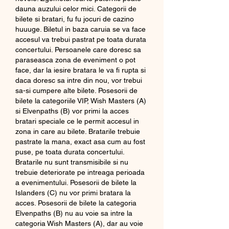
dauna auzului celor mici. Categorii de 
bilete si bratari, fu fu jocuri de cazino 
huuuge. Biletul in baza caruia se va face 
accesul va trebui pastrat pe toata durata 
concertului. Persoanele care doresc sa 
paraseasca zona de eveniment o pot 
face, dar la iesire bratara le va fi rupta si 
daca doresc sa intre din nou, vor trebui 
sa-si cumpere alte bilete. Posesorii de 
bilete la categoriile VIP, Wish Masters (A) 
si Elvenpaths (B) vor primi la acces 
bratari speciale ce le permit accesul in 
zona in care au bilete. Bratarile trebuie 
pastrate la mana, exact asa cum au fost 
puse, pe toata durata concertului. 
Bratarile nu sunt transmisibile si nu 
trebuie deteriorate pe intreaga perioada 
a evenimentului. Posesorii de bilete la 
Islanders (C) nu vor primi bratara la 
acces. Posesorii de bilete la categoria 
Elvenpaths (B) nu au voie sa intre la 
categoria Wish Masters (A), dar au voie 