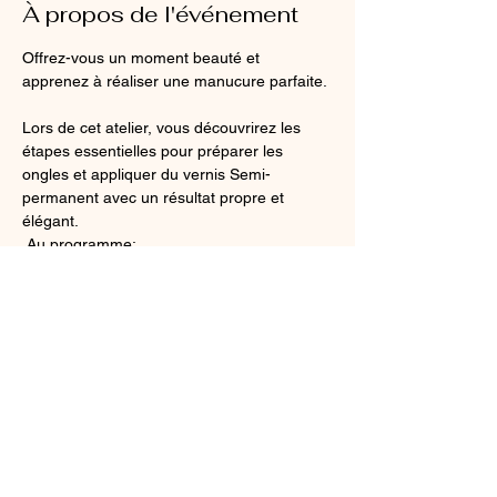
À propos de l'événement
Offrez-vous un moment beauté et 
apprenez à réaliser une manucure parfaite.
Lors de cet atelier, vous découvrirez les 
étapes essentielles pour préparer les 
ongles et appliquer du vernis Semi-
permanent avec un résultat propre et 
élégant.
 Au programme:
✨️Préparation de l’ongle
✨️Techniques de l'image et cuticules
✨️Application  du vernis Semi-permanent 
Afficher plus
Partager cet événement